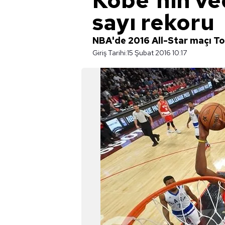
Kobe'nin ved
sayı rekoru
NBA'de 2016 All-Star maçı T
Giriş Tarihi:
15 Şubat 2016 10:17