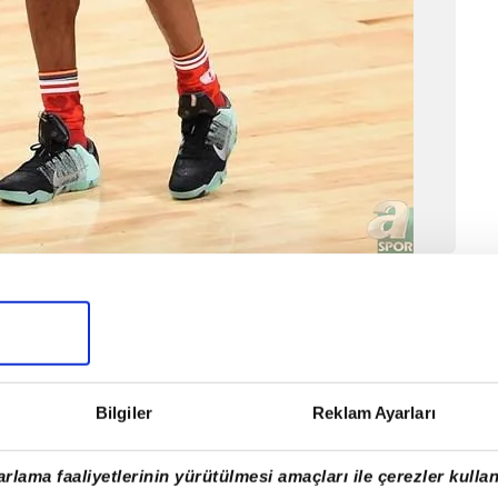
ğı karşılaşmada Doğu'yu 196-173'lük skorla mağlup
Bilgiler
Reklam Ayarları
rlama faaliyetlerinin yürütülmesi amaçları ile çerezler kullan