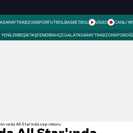
ASARAY
TRABZONSPOR
FUTBOL
BASKETBOL
VİDEO
CANLI YA
 YENILER
BEŞIKTAŞ
FENERBAHÇE
GALATASARAY
TRABZONSPOR
DI
in veda All Star'ında sayı rekoru