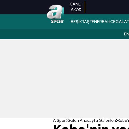
CANLI
SKOR
BEŞİKTAŞ
FENERBAHÇE
GALAT
EN
A Spor
Galeri Anasayfa Galerileri
Kobe'n