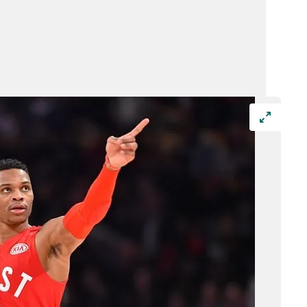
 çerezlerle ilgili bilgi almak için lütfen
tıklayınız
.