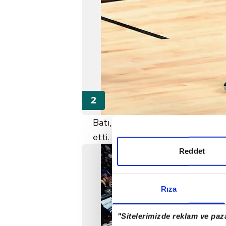
Batı, 369 sayı ile rekorun kırıldı
etti.
Reddet
Rıza
"Sitelerimizde reklam ve paza