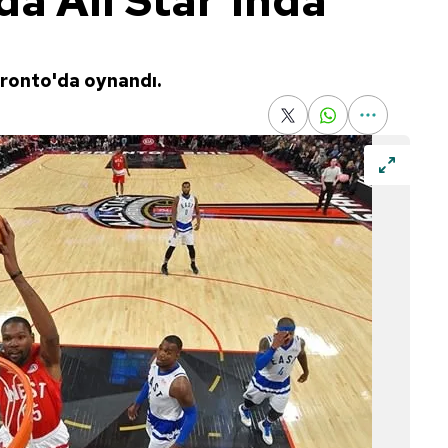
a All Star'ında
oronto'da oynandı.