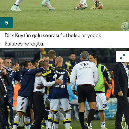
Dirk Kuyt'ın golü sonrası futbolcular yedek
kulübesine koştu.