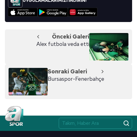
UYGULAMALARIMIZI İNDİRİN!
Önceki Galeri
Alex futbola veda etti
Sonraki Galeri
Bursaspor-Fenerbahçe