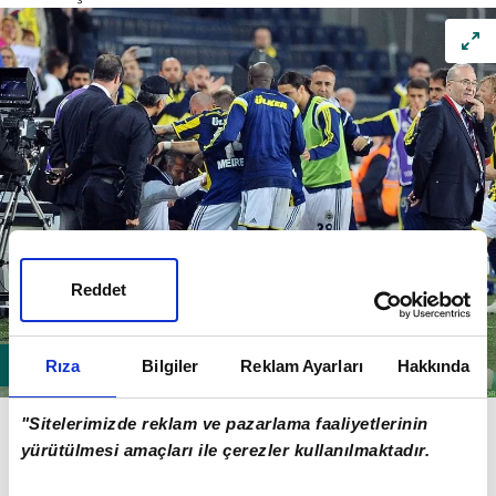
Reddet
Rıza
Bilgiler
Reklam Ayarları
Hakkında
Kuyt'ın golü sonrası Fenerbahçeli futbolcular yedek
"Sitelerimizde reklam ve pazarlama faaliyetlerinin
kulübesindeki hocalarına koştu ve Kartal'ı saha
yürütülmesi amaçları ile çerezler kullanılmaktadır.
kenarına kadar getirdi.