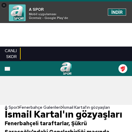
×
A SPOR
İNDİR
Mobil uygulaması
Ücretsiz - Google Play'de
CANLI
SKOR
EN YENILER
BEŞIKTAŞ
FENERBAHÇE
GALATASARAY
TRABZONSPO
A Spor
Fenerbahçe Galerileri
İsmail Kartal'ın gözyaşları
İsmail Kartal'ın gözyaşları
Fenerbahçeli taraftarlar, Şükrü
Saracoğlu'ndaki Gençlerbirliği maçında