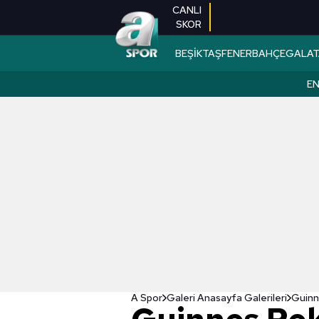
CANLI
SKOR
BEŞİKTAŞ
FENERBAHÇE
GALAT
EN
A Spor
Galeri Anasayfa Galerileri
Guinn