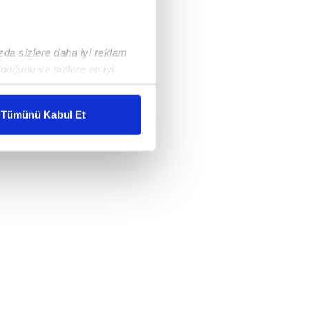
ızda sizlere daha iyi reklam
duğunu ve sizlere en iyi
liyetlerimizi karşılamak
Tümünü Kabul Et
ar gösterilmeyecektir."
çerezler kullanılmaktadır. Bu
u hizmetlerinin sunulması
i ve sizlere yönelik
nılacaktır.
kin detaylı bilgi için Ayarlar
ak ve sitemizde ilgili