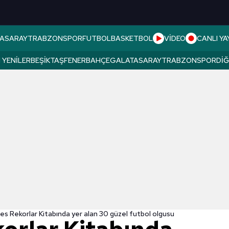
ASARAY
TRABZONSPOR
FUTBOL
BASKETBOL
VİDEO
CANLI YA
 YENILER
BEŞIKTAŞ
FENERBAHÇE
GALATASARAY
TRABZONSPOR
DI
es Rekorlar Kitabında yer alan 30 güzel futbol olgusu