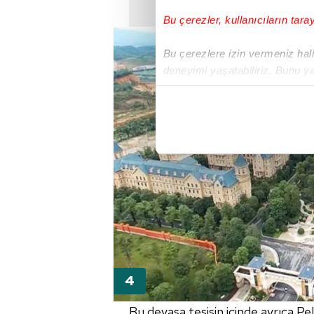
Bu çerezler, kullanıcıların tara
Bu çerezlere izin vermeniz halin
deneyimi yaşatabiliriz. Bunu y
içerikleri sunabilmek adına el
noktasında tek gelir kalemimiz 
Her halükârda, kullanıcılar, bu 
Sizlere daha iyi bir hizmet sun
çerezler vasıtasıyla çeşitli kiş
amacıyla kullanılmaktadır. Diğer
reklam/pazarlama faaliyetlerinin
Çerezlere ilişkin tercihlerinizi 
butonuna tıklayabilir,
Çerez Bi
6698 sayılı Kişisel Verilerin 
Bu devasa tesisin içinde ayrıca P