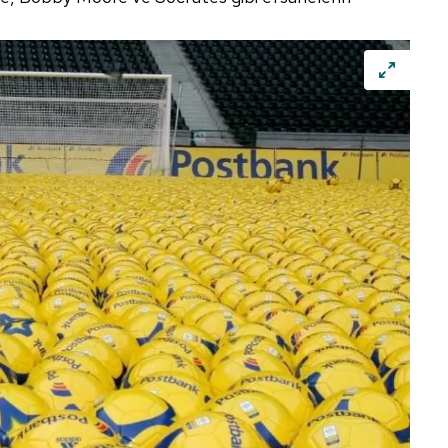
 çerezlerle ilgili bilgi almak için lütfen
tıklayınız
.