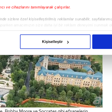
yıcı ve cihazlarını tanımlayarak çalışırlar.
de sizlere özel kişiselleştirilmiş reklamlar sunabilir, sayfalarım
aparken amacımızın size daha iyi bir reklam deneyimi sunmak ol
imizden gelen çabayı gösterdiğimizi ve bu noktada, reklamların ma
olduğunu sizlere hatırlatmak isteriz.
Kişiselleştir
çerezlere izin vermedikleri takdirde, kullanıcılara hedefli reklaml
abilmek için İnternet Sitemizde kendimize ve üçüncü kişilere ait 
isel verileriniz işlenmekte olup gerekli olan çerezler bilgi toplum
 çerezler, sitemizin daha işlevsel kılınması ve kişiselleştirilmes
 yapılması, amaçlarıyla sınırlı olarak açık rızanız dahilinde kulla
aşağıda yer alan panel vasıtasıyla belirleyebilirsiniz. Çerezlere iliş
lgilendirme Metnimizi
ziyaret edebilirsiniz.
Korunması Kanunu uyarınca hazırlanmış Aydınlatma Metnimizi okum
ele, Bobby Moore ve Socrates gibi efsanelerin