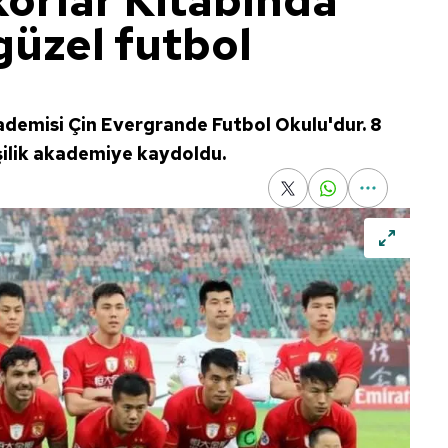
orlar Kitabında
güzel futbol
demisi Çin Evergrande Futbol Okulu'dur. 8
şilik akademiye kaydoldu.