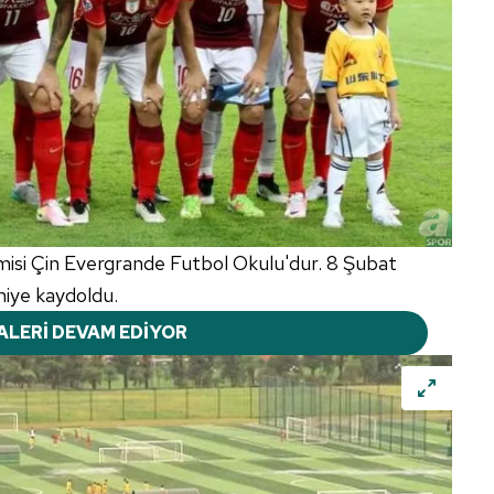
isi Çin Evergrande Futbol Okulu'dur. 8 Şubat
miye kaydoldu.
ALERİ DEVAM EDİYOR