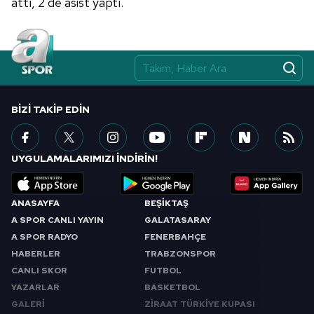
attı, 2 de asist yaptı.
BIZI TAKIP EDIN
UYGULAMALARIMIZI İNDİRİN!
ANASAYFA
BEŞİKTAŞ
A SPOR CANLI YAYIN
GALATASARAY
A SPOR RADYO
FENERBAHÇE
HABERLER
TRABZONSPOR
CANLI SKOR
FUTBOL
YAZARLAR
BASKETBOL
GALERİ
ZİRAAT TÜRKİYE KUPASI