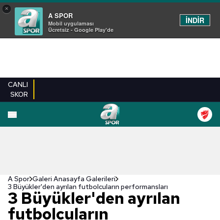
×
A SPOR
İNDİR
Mobil uygulaması
Ücretsiz - Google Play'de
CANLI
SKOR
EN YENILER
BEŞIKTAŞ
FENERBAHÇE
GALATASARAY
TRABZONSPO
A Spor
Galeri Anasayfa Galerileri
3 Büyükler'den ayrılan futbolcuların performansları
3 Büyükler'den ayrılan
futbolcuların