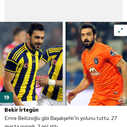
Bekir İrtegün
Emre Belözoğlu gibi Başakşehir'in yolunu tuttu. 27
maçta oynadı, 3 gol attı.