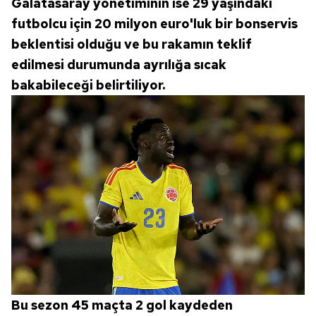
Galatasaray yönetiminin ise 29 yaşındaki
vasıtasıyla belirleyebilirsiniz. Çerezlere ilişkin detaylı bilgi
futbolcu için 20 milyon euro'luk bir bonservis
için Ayarlar butonuna tıklayabilir,
Çerez Bilgilendirme
beklentisi olduğu ve bu rakamın teklif
Metnimizi
ziyaret edebilirsiniz.
edilmesi durumunda ayrılığa sıcak
6698 sayılı Kişisel Verilerin Korunması Kanunu uyarınca
bakabileceği belirtiliyor.
hazırlanmış Aydınlatma Metnimizi okumak ve sitemizde
ilgili mevzuata uygun olarak kullanılan çerezlerle ilgili bilgi
almak için lütfen
tıklayınız
.
Bu sezon 45 maçta 2 gol kaydeden