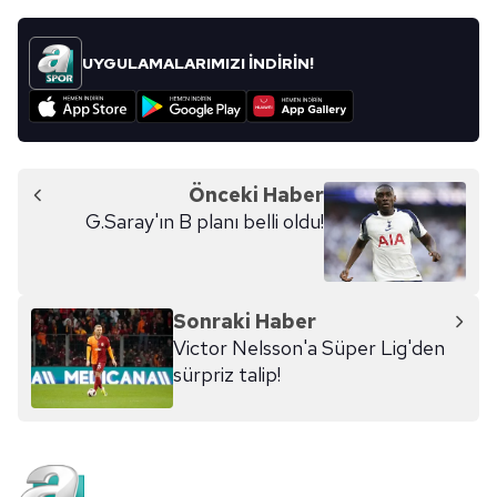
UYGULAMALARIMIZI İNDİRİN!
Önceki Haber
G.Saray'ın B planı belli oldu!
Sonraki Haber
Victor Nelsson'a Süper Lig'den
sürpriz talip!