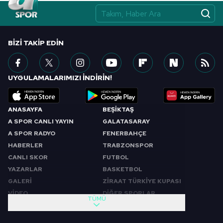
BIZI TAKIP EDIN
UYGULAMALARIMIZI İNDİRİN!
ANASAYFA
BEŞİKTAŞ
A SPOR CANLI YAYIN
GALATASARAY
A SPOR RADYO
FENERBAHÇE
HABERLER
TRABZONSPOR
CANLI SKOR
FUTBOL
YAZARLAR
BASKETBOL
GALERİ
ZİRAAT TÜRKİYE KUPASI
VİDEO
DİĞER SPORLAR
TÜMÜ
PROGRAMLAR
VIDEO