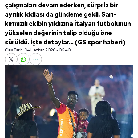
çalışmaları devam ederken, sürpriz bir
ayrılık iddiası da gündeme geldi. Sarı-
kırmızılı ekibin yıldızına İtalyan futbolunun
yükselen değerinin talip olduğu öne
sürüldü. İşte detaylar... (GS spor haberi)
Giriş Tarihi:
04 Haziran 2026 - 06:40