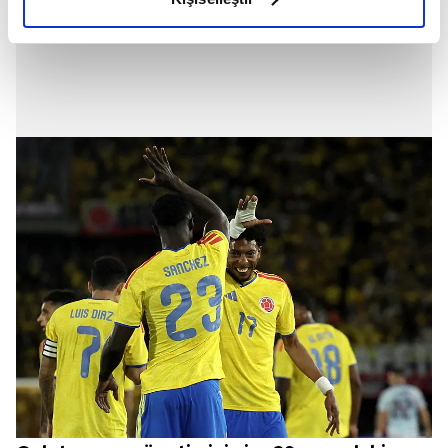
elimizden gelen çabayı gösterdiğimizi ve bu noktada,
reklamların maliyetlerimizi karşılamak noktasında tek gelir
kalemimiz olduğunu sizlere hatırlatmak isteriz.
Her halükârda, kullanıcılar, bu çerezlere izin vermedikleri
takdirde, kullanıcılara hedefli reklamlar
gösterilmeyecektir."
Sizlere daha iyi bir hizmet sunabilmek için İnternet
Sitemizde kendimize ve üçüncü kişilere ait çerezler
kullanılmaktadır. Bu çerezler vasıtasıyla çeşitli kişisel
verileriniz işlenmekte olup gerekli olan çerezler bilgi
toplumu hizmetlerinin sunulması amacıyla
kullanılmaktadır. Diğer çerezler, sitemizin daha işlevsel
kılınması ve kişiselleştirilmesi ve sizlere yönelik
reklam/pazarlama faaliyetlerinin yapılması, amaçlarıyla
sınırlı olarak açık rızanız dahilinde kullanılacaktır.
Çerezlere ilişkin tercihlerinizi aşağıda yer alan panel