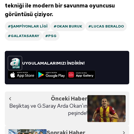
tekniği ile modern bir savunma oyuncusu
görüntüsü çiziyor.
#ŞAMPIYONLAR LIGI
#OKAN BURUK
#LUCAS BERALDO
#GALATASARAY
#PSG
UYGULAMALARIMIZI İNDİRİN!
Önceki Haber
Beşiktaş ve G.Saray Arda Okan'ın
peşinde!
Sonraki Haber