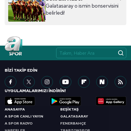
Galatasaray o ismin bonservisini
belirledi!
BIZI TAKIP EDIN
UYGULAMALARIMIZI İNDİRİN!
ANASAYFA
BEŞİKTAŞ
A SPOR CANLI YAYIN
GALATASARAY
A SPOR RADYO
FENERBAHÇE
HABERLER
TRABZONSPOR