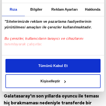
Rıza
Bilgiler
Reklam Ayarları
Hakkında
"Sitelerimizde reklam ve pazarlama faaliyetlerinin
yürütülmesi amaçları ile çerezler kullanılmaktadır.
Bu çerezler, kullanıcıların tarayıcı ve cihazlarını
tanımlayarak çalışırlar.
Bu çerezlere izin vermeniz halinde sizlere özel
kişiselleştirilmiş reklamlar sunabilir, sayfalarımızda sizlere
Tümünü Kabul Et
daha iyi reklam deneyimi yaşatabiliriz. Bunu yaparken
amacımızın size daha iyi bir reklam deneyimi sunmak
olduğunu ve sizlere en iyi içerikleri sunabilmek adına
Kişiselleştir
elimizden gelen çabayı gösterdiğimizi ve bu noktada,
Ancak hem Şampiyonlar Ligi kozu hem de
reklamların maliyetlerimizi karşılamak noktasında tek gelir
kalemimiz olduğunu sizlere hatırlatmak isteriz.
Galatasaray'ın son yıllarda oyuncu ile teması
hiç bırakmaması nedeniyle transferde bir