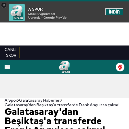
×
A SPOR
İNDİR
Mobil uygulaması
Ücretsiz - Google Play'de
CANLI
SKOR
A Spor
Galatasaray Haberleri
Galatasaray'dan Beşiktaş'a transferde Frank Anguissa çalımı!
Galatasaray'dan
Beşiktaş'a transferde