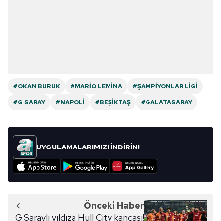
#OKAN BURUK
#MARIO LEMINA
#ŞAMPIYONLAR LIGI
#G SARAY
#NAPOLI
#BEŞIKTAŞ
#GALATASARAY
UYGULAMALARIMIZI İNDİRİN!
Önceki Haber
G.Saraylı yıldıza Hull City kancası!