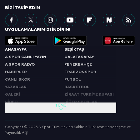
BIZI TAKIP EDIN
UYGULAMALARIMIZI İNDİRİN!
ANASAYFA
BEŞİKTAŞ
A SPOR CANLI YAYIN
GALATASARAY
A SPOR RADYO
FENERBAHÇE
HABERLER
TRABZONSPOR
CANLI SKOR
FUTBOL
YAZARLAR
BASKETBOL
GALERİ
ZİRAAT TÜRKİYE KUPASI
VİDEO
DİĞER SPORLAR
TÜMÜ
PROGRAMLAR
VIDEO
SABAH SPORU
FUTBOL
Copyright © 2026 A Spor. Tüm Hakları Saklıdır. Turkuvaz Haberleşme ve
SPOR GÜNDEMİ
BASKETBOL
Yayıncılık A.Ş.
SPOR AJANSI
MİLLİ TAKIM