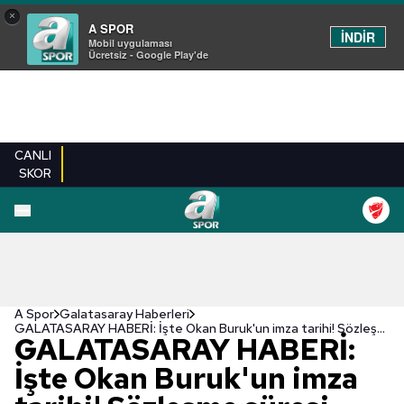
×
A SPOR
İNDİR
Mobil uygulaması
Ücretsiz - Google Play'de
CANLI
SKOR
A Spor
Galatasaray Haberleri
GALATASARAY HABERİ: İşte Okan Buruk'un imza tarihi! Sözleşme süresi belli oldu
GALATASARAY HABERİ:
İşte Okan Buruk'un imza