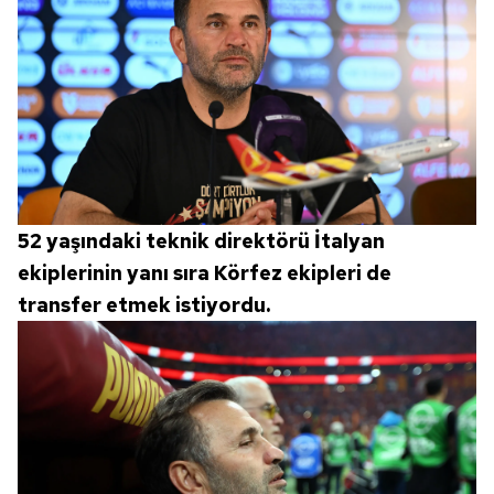
verileriniz işlenmekte olup gerekli olan çerezler bilgi
toplumu hizmetlerinin sunulması amacıyla
kullanılmaktadır. Diğer çerezler, sitemizin daha işlevsel
kılınması ve kişiselleştirilmesi ve sizlere yönelik
reklam/pazarlama faaliyetlerinin yapılması, amaçlarıyla
sınırlı olarak açık rızanız dahilinde kullanılacaktır.
Çerezlere ilişkin tercihlerinizi aşağıda yer alan panel
vasıtasıyla belirleyebilirsiniz. Çerezlere ilişkin detaylı bilgi
52 yaşındaki teknik direktörü İtalyan
için Ayarlar butonuna tıklayabilir,
Çerez Bilgilendirme
ekiplerinin yanı sıra Körfez ekipleri de
Metnimizi
ziyaret edebilirsiniz.
transfer etmek istiyordu.
6698 sayılı Kişisel Verilerin Korunması Kanunu uyarınca
hazırlanmış Aydınlatma Metnimizi okumak ve sitemizde
ilgili mevzuata uygun olarak kullanılan çerezlerle ilgili bilgi
almak için lütfen
tıklayınız
.