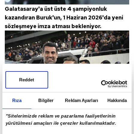
Galatasaray'a üst üste 4 şampiyonluk
kazandıran Buruk'un, 1 Haziran 2026'da yeni
sözleşmeye imza atması bekleniyor.
Reddet
Rıza
Bilgiler
Reklam Ayarları
Hakkında
"Sitelerimizde reklam ve pazarlama faaliyetlerinin
Sözleşmesindeki maddeye göre 1 yıllık
yürütülmesi amaçları ile çerezler kullanılmaktadır.
opsiyonu devreye giren Okan hocanın,