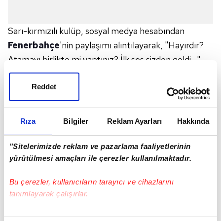
Sarı-kırmızılı kulüp, sosyal medya hesabından
Fenerbahçe
'nin paylaşımı alıntılayarak, "Hayırdır?
Atamayı birlikte mi yaptınız? İlk ses sizden geldi…"
ifadelerini kullandı.
İŞTE O PAYLAŞIM
Reddet
Hayırdır? Atamayı birlikte mi yaptınız? İlk ses sizden
geldi…
https://t.co/NEgrjFAuBL
Rıza
Bilgiler
Reklam Ayarları
Hakkında
—
Galatasaray
SK (@GalatasaraySK)
April 23,
2026
"Sitelerimizde reklam ve pazarlama faaliyetlerinin
yürütülmesi amaçları ile çerezler kullanılmaktadır.
Fenerbahçe'den Galatasaray'a flaş
yanıt!
Bu çerezler, kullanıcıların tarayıcı ve cihazlarını
tanımlayarak çalışırlar.
Bu çerezlere izin vermeniz halinde sizlere özel
Galatasaray Başkanı Dursun