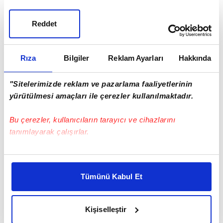
Reddet
Rıza
Bilgiler
Reklam Ayarları
Hakkında
"Sitelerimizde reklam ve pazarlama faaliyetlerinin
yürütülmesi amaçları ile çerezler kullanılmaktadır.
Bu çerezler, kullanıcıların tarayıcı ve cihazlarını
tanımlayarak çalışırlar.
Bu çerezlere izin vermeniz halinde sizlere özel
kişiselleştirilmiş reklamlar sunabilir, sayfalarımızda sizlere
Tümünü Kabul Et
daha iyi reklam deneyimi yaşatabiliriz. Bunu yaparken
amacımızın size daha iyi bir reklam deneyimi sunmak
olduğunu ve sizlere en iyi içerikleri sunabilmek adına
Kişiselleştir
elimizden gelen çabayı gösterdiğimizi ve bu noktada,