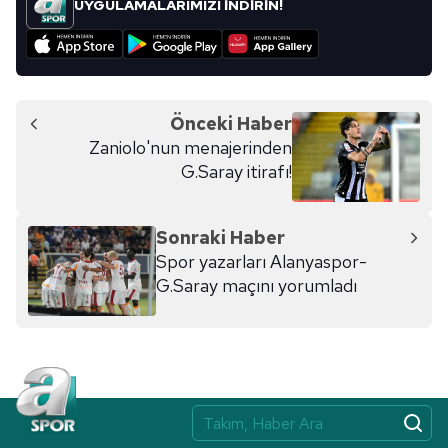
UYGULAMALARIMIZI İNDİRİN!
için Ayarlar butonuna tıklayabilir,
Çerez Bilgilendirme
Metnimizi
ziyaret edebilirsiniz.
6698 sayılı Kişisel Verilerin Korunması Kanunu uyarınca
hazırlanmış Aydınlatma Metnimizi okumak ve sitemizde
Önceki Haber
ilgili mevzuata uygun olarak kullanılan çerezlerle ilgili bilgi
Zaniolo'nun menajerinden
almak için lütfen
tıklayınız
.
G.Saray itirafı!
Sonraki Haber
Spor yazarları Alanyaspor-
G.Saray maçını yorumladı