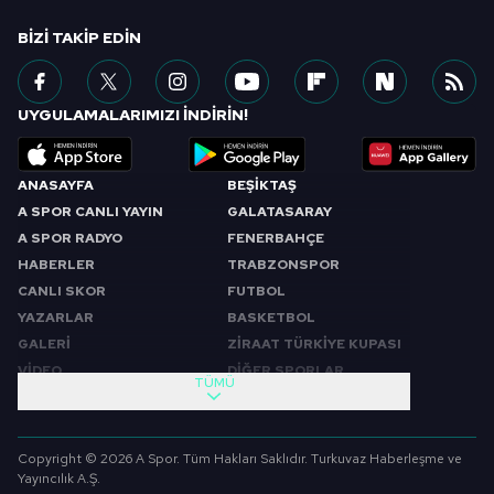
BIZI TAKIP EDIN
UYGULAMALARIMIZI İNDİRİN!
ANASAYFA
BEŞİKTAŞ
A SPOR CANLI YAYIN
GALATASARAY
A SPOR RADYO
FENERBAHÇE
HABERLER
TRABZONSPOR
CANLI SKOR
FUTBOL
YAZARLAR
BASKETBOL
GALERİ
ZİRAAT TÜRKİYE KUPASI
VİDEO
DİĞER SPORLAR
TÜMÜ
PROGRAMLAR
VIDEO
SABAH SPORU
FUTBOL
Copyright © 2026 A Spor. Tüm Hakları Saklıdır. Turkuvaz Haberleşme ve
SPOR GÜNDEMİ
BASKETBOL
Yayıncılık A.Ş.