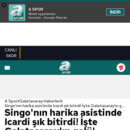
×
A SPOR
İNDİR
Mobil uygulaması
Ücretsiz - Google Play'de
CANLI
SKOR
A Spor
Galatasaray Haberleri
Singo'nın harika asistinde Icardi şık bitirdi! İşte Galatasaray'ın golü!
Singo'nın harika asistinde
Icardi şık bitirdi! İşte