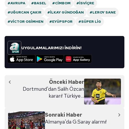
#AVRUPA
#BASEL
#CIMBOM
#İSVIÇRE
#UĞURCAN ÇAKIR
#İLKAY GÜNDOĞAN
#LEROY SANE
#VICTOR OSIMHEN
#EYÜPSPOR
#SÜPER LIG
UYGULAMALARIMIZI İNDİRİN!
Önceki Haber
Dortmund'dan Salih Özcan
kararı! Türkiye...
Sonraki Haber
Almanya'da G.Saray alarmı!