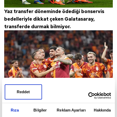
Yaz transfer döneminde ödediği bonservis
bedelleriyle dikkat çeken Galatasaray,
transferde durmak bilmiyor.
Reddet
Sarı-kırmızılılar, 12 Eylül'de sona erecek
Rıza
Bilgiler
Reklam Ayarları
Hakkında
transfer dönemi öncesi kadrosunu