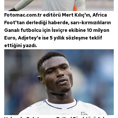
Fotomac.com.tr editörü Mert Kılıç'ın, Africa
Foot'tan derlediği haberde, sarı-kırmızılıların
Ganalı futbolcu için İsviçre ekibine 10 milyon
Euro, Adjetey'e ise 5 yıllık sözleşme teklif
ettiğini yazdı.