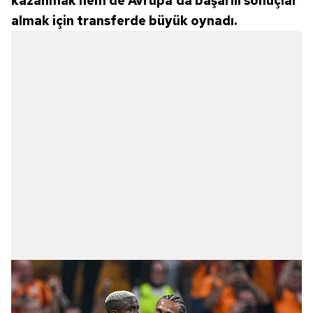
kazanmak hem de Avrupa'da başarılı sonuçlar
almak için transferde büyük oynadı.