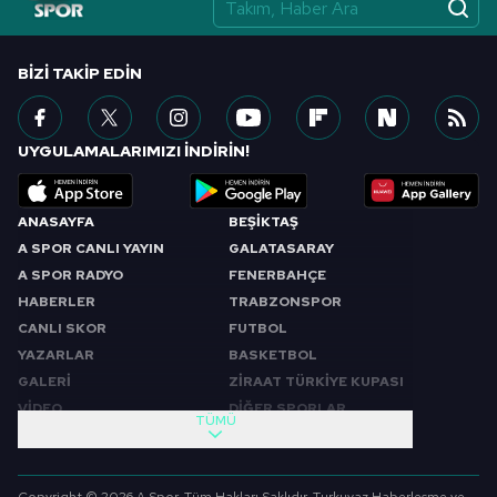
vasıtasıyla belirleyebilirsiniz. Çerezlere ilişkin detaylı bilgi
için Ayarlar butonuna tıklayabilir,
Çerez Bilgilendirme
Metnimizi
ziyaret edebilirsiniz.
BIZI TAKIP EDIN
6698 sayılı Kişisel Verilerin Korunması Kanunu uyarınca
hazırlanmış Aydınlatma Metnimizi okumak ve sitemizde
UYGULAMALARIMIZI İNDİRİN!
ilgili mevzuata uygun olarak kullanılan çerezlerle ilgili bilgi
almak için lütfen
tıklayınız
.
ANASAYFA
BEŞİKTAŞ
A SPOR CANLI YAYIN
GALATASARAY
A SPOR RADYO
FENERBAHÇE
HABERLER
TRABZONSPOR
CANLI SKOR
FUTBOL
YAZARLAR
BASKETBOL
GALERİ
ZİRAAT TÜRKİYE KUPASI
VİDEO
DİĞER SPORLAR
TÜMÜ
PROGRAMLAR
VIDEO
SABAH SPORU
FUTBOL