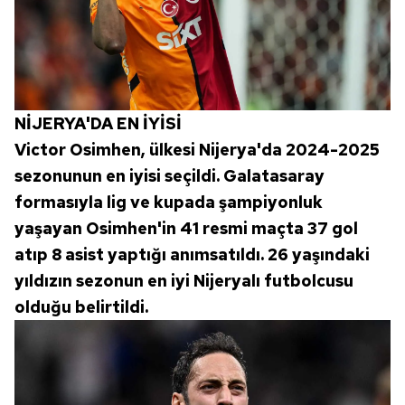
NİJERYA'DA EN İYİSİ
Victor Osimhen, ülkesi Nijerya'da 2024-2025
sezonunun en iyisi seçildi. Galatasaray
formasıyla lig ve kupada şampiyonluk
yaşayan Osimhen'in 41 resmi maçta 37 gol
atıp 8 asist yaptığı anımsatıldı. 26 yaşındaki
yıldızın sezonun en iyi Nijeryalı futbolcusu
olduğu belirtildi.