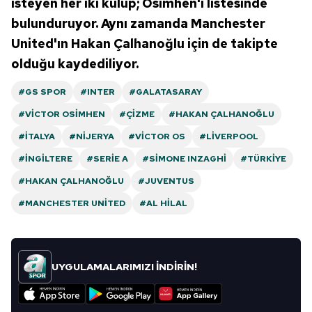
isteyen her iki kulüp; Osimhen'i listesinde
bulunduruyor. Aynı zamanda Manchester
United'ın Hakan Çalhanoğlu için de takipte
olduğu kaydediliyor.
#GS SPOR
#INTER
#GALATASARAY
#VICTOR OSIMHEN
#ÇIZME
#HAKAN ÇALHANOĞLU
#İTALYA
#NIJERYA
#VICTOR OS
#LIVERPOOL
#İNGILTERE
#SERIE A
#SIMONE INZAGHI
#TÜRKIYE
#HAKAN ÇALHANOĞLU
#JUVENTUS
#MANCHESTER UNITED
#AL HILAL
UYGULAMALARIMIZI İNDİRİN!