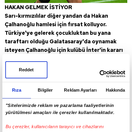
HAKAN GELMEK İSTİYOR
Sarı-kırmızılılar diğer yandan da Hakan
Çalhanoğlu hamlesi için fırsat kolluyor.
Türkiye'ye gelerek çocukluktan bu yana
taraftarı olduğu Galatasaray'da oynamak
isteyen Çalhanoğlu için kulübü İnter'in kararı
büyük önem taşıyor. 31 yaşındaki milli
futbolcuyla bir görüşme yapacak olan İtalyan
Reddet
kulübünün nihai kararını vereceği
vurgulanıyor.
Rıza
Bilgiler
Reklam Ayarları
Hakkında
"Sitelerimizde reklam ve pazarlama faaliyetlerinin
yürütülmesi amaçları ile çerezler kullanılmaktadır.
Bu çerezler, kullanıcıların tarayıcı ve cihazlarını