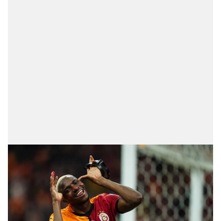
toplumu hizmetlerinin sunulması amacıyla
kullanılmaktadır. Diğer çerezler, sitemizin daha işlevsel
kılınması ve kişiselleştirilmesi ve sizlere yönelik
reklam/pazarlama faaliyetlerinin yapılması, amaçlarıyla
sınırlı olarak açık rızanız dahilinde kullanılacaktır.
Çerezlere ilişkin tercihlerinizi aşağıda yer alan panel
vasıtasıyla belirleyebilirsiniz. Çerezlere ilişkin detaylı bilgi
için Ayarlar butonuna tıklayabilir,
Çerez Bilgilendirme
Metnimizi
ziyaret edebilirsiniz.
6698 sayılı Kişisel Verilerin Korunması Kanunu uyarınca
hazırlanmış Aydınlatma Metnimizi okumak ve sitemizde
ilgili mevzuata uygun olarak kullanılan çerezlerle ilgili bilgi
almak için lütfen
tıklayınız
.