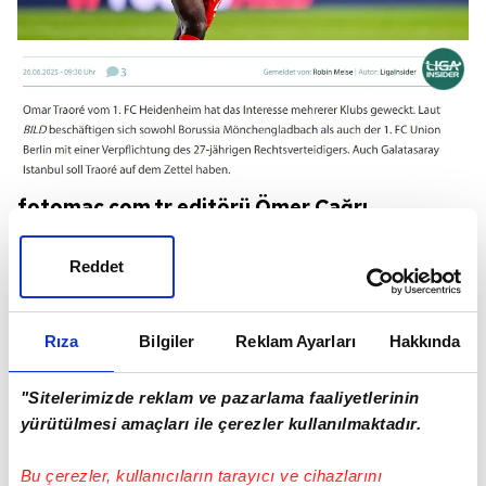
fotomac.com.tr editörü Ömer Çağrı
Akdere'nin Bild kaynağı ile Alman basınında
Reddet
servis edilen haberlerden derlediğine göre
sarı kırmızılılar, Omar Traore'yi radarına aldı.
Rıza
Bilgiler
Reklam Ayarları
Hakkında
"Sitelerimizde reklam ve pazarlama faaliyetlerinin
yürütülmesi amaçları ile çerezler kullanılmaktadır.
Bu çerezler, kullanıcıların tarayıcı ve cihazlarını