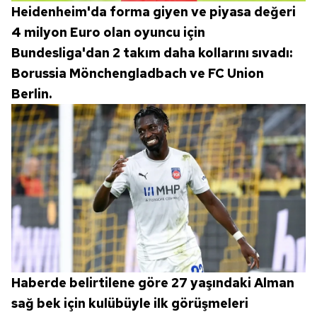
Heidenheim'da forma giyen ve piyasa değeri
toplumu hizmetlerinin sunulması amacıyla
4 milyon Euro olan oyuncu için
kullanılmaktadır. Diğer çerezler, sitemizin daha işlevsel
kılınması ve kişiselleştirilmesi ve sizlere yönelik
Bundesliga'dan 2 takım daha kollarını sıvadı:
reklam/pazarlama faaliyetlerinin yapılması, amaçlarıyla
Borussia Mönchengladbach ve FC Union
sınırlı olarak açık rızanız dahilinde kullanılacaktır.
Berlin.
Çerezlere ilişkin tercihlerinizi aşağıda yer alan panel
vasıtasıyla belirleyebilirsiniz. Çerezlere ilişkin detaylı bilgi
için Ayarlar butonuna tıklayabilir,
Çerez Bilgilendirme
Metnimizi
ziyaret edebilirsiniz.
6698 sayılı Kişisel Verilerin Korunması Kanunu uyarınca
hazırlanmış Aydınlatma Metnimizi okumak ve sitemizde
ilgili mevzuata uygun olarak kullanılan çerezlerle ilgili bilgi
almak için lütfen
tıklayınız
.
Haberde belirtilene göre 27 yaşındaki Alman
sağ bek için kulübüyle ilk görüşmeleri