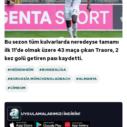
Bu sezon tüm kulvarlarda neredeyse tamamı
ilk 11'de olmak üzere 43
maça çıkan Traore,
2
kez golü getiren pası kaydetti.
#HEIDENHEIM
#BUNDESLIGA
#BORUSSIA MÖNCHENGLADBACH
#ALMANYA
#CIMBOM
UYGULAMALARIMIZI İNDİRİN!