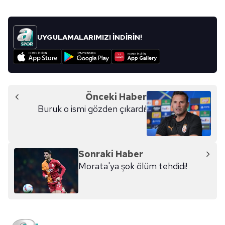
UYGULAMALARIMIZI İNDİRİN!
Önceki Haber
Buruk o ismi gözden çıkardı!
Sonraki Haber
Morata'ya şok ölüm tehdidi!