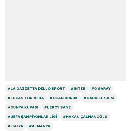
#LA GAZZETTA DELLO SPORT
#INTER
#G SARAY
#LUCAS TORREIRA
#OKAN BURUK
#GABRIEL SARA
#DÜNYA KUPASI
#LEROY SANE
#UEFA ŞAMPIYONLAR LIGI
#HAKAN ÇALHANOĞLU
#İTALYA
#ALMANYA