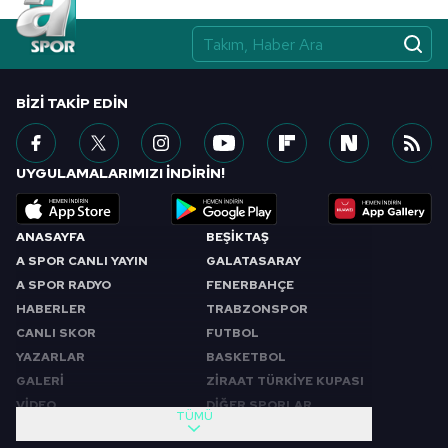
BIZI TAKIP EDIN
UYGULAMALARIMIZI İNDİRİN!
ANASAYFA
BEŞİKTAŞ
A SPOR CANLI YAYIN
GALATASARAY
A SPOR RADYO
FENERBAHÇE
HABERLER
TRABZONSPOR
CANLI SKOR
FUTBOL
YAZARLAR
BASKETBOL
GALERİ
ZİRAAT TÜRKİYE KUPASI
VİDEO
DİĞER SPORLAR
TÜMÜ