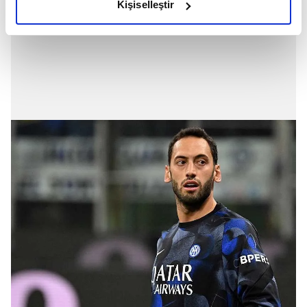
Kişiselleştir
elimizden gelen çabayı gösterdiğimizi ve bu noktada,
reklamların maliyetlerimizi karşılamak noktasında tek gelir
kalemimiz olduğunu sizlere hatırlatmak isteriz.
Her halükârda, kullanıcılar, bu çerezlere izin vermedikleri
takdirde, kullanıcılara hedefli reklamlar
gösterilmeyecektir."
Sizlere daha iyi bir hizmet sunabilmek için İnternet
Sitemizde kendimize ve üçüncü kişilere ait çerezler
kullanılmaktadır. Bu çerezler vasıtasıyla çeşitli kişisel
verileriniz işlenmekte olup gerekli olan çerezler bilgi
toplumu hizmetlerinin sunulması amacıyla
kullanılmaktadır. Diğer çerezler, sitemizin daha işlevsel
kılınması ve kişiselleştirilmesi ve sizlere yönelik
reklam/pazarlama faaliyetlerinin yapılması, amaçlarıyla
sınırlı olarak açık rızanız dahilinde kullanılacaktır.