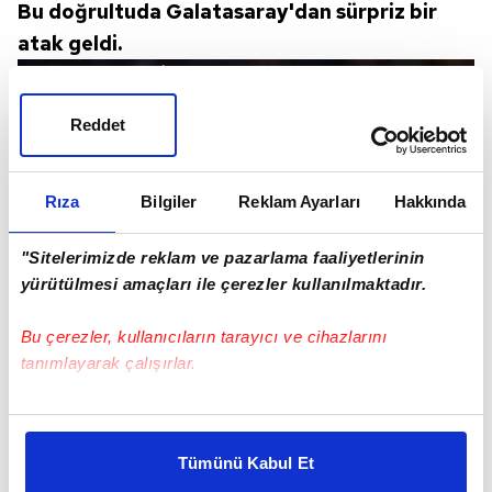
Bu doğrultuda Galatasaray'dan sürpriz bir
atak geldi.
Reddet
Rıza
Bilgiler
Reklam Ayarları
Hakkında
"Sitelerimizde reklam ve pazarlama faaliyetlerinin
yürütülmesi amaçları ile çerezler kullanılmaktadır.
Bu çerezler, kullanıcıların tarayıcı ve cihazlarını
tanımlayarak çalışırlar.
Sarı kırmızılıların, 21 yaşındaki Belçikalı
yetenek için devreye girdiği öğrenildi. İşte
Bu çerezlere izin vermeniz halinde sizlere özel
ayrıntılar...
kişiselleştirilmiş reklamlar sunabilir, sayfalarımızda sizlere
Tümünü Kabul Et
daha iyi reklam deneyimi yaşatabiliriz. Bunu yaparken