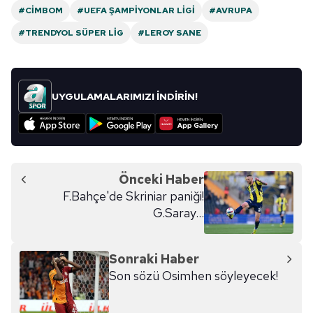
#CIMBOM
#UEFA ŞAMPIYONLAR LIGI
#AVRUPA
#TRENDYOL SÜPER LIG
#LEROY SANE
UYGULAMALARIMIZI İNDİRİN!
Önceki Haber
F.Bahçe'de Skriniar paniği!
G.Saray...
Sonraki Haber
Son sözü Osimhen söyleyecek!