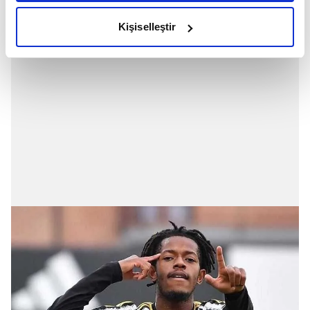
amacımızın size daha iyi bir reklam deneyimi sunmak
olduğunu ve sizlere en iyi içerikleri sunabilmek adına
Kişiselleştir
elimizden gelen çabayı gösterdiğimizi ve bu noktada,
reklamların maliyetlerimizi karşılamak noktasında tek gelir
kalemimiz olduğunu sizlere hatırlatmak isteriz.
Her halükârda, kullanıcılar, bu çerezlere izin vermedikleri
takdirde, kullanıcılara hedefli reklamlar
gösterilmeyecektir."
Sizlere daha iyi bir hizmet sunabilmek için İnternet
Sitemizde kendimize ve üçüncü kişilere ait çerezler
kullanılmaktadır. Bu çerezler vasıtasıyla çeşitli kişisel
verileriniz işlenmekte olup gerekli olan çerezler bilgi
toplumu hizmetlerinin sunulması amacıyla
kullanılmaktadır. Diğer çerezler, sitemizin daha işlevsel
kılınması ve kişiselleştirilmesi ve sizlere yönelik
reklam/pazarlama faaliyetlerinin yapılması, amaçlarıyla
sınırlı olarak açık rızanız dahilinde kullanılacaktır.