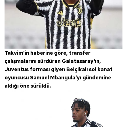
Çerezlere ilişkin tercihlerinizi aşağıda yer alan panel
vasıtasıyla belirleyebilirsiniz. Çerezlere ilişkin detaylı bilgi
için Ayarlar butonuna tıklayabilir,
Çerez Bilgilendirme
Metnimizi
ziyaret edebilirsiniz.
6698 sayılı Kişisel Verilerin Korunması Kanunu uyarınca
hazırlanmış Aydınlatma Metnimizi okumak ve sitemizde
Takvim'in haberine göre, transfer
ilgili mevzuata uygun olarak kullanılan çerezlerle ilgili bilgi
çalışmalarını sürdüren Galatasaray'ın,
almak için lütfen
tıklayınız
.
Juventus forması giyen Belçikalı sol kanat
oyuncusu Samuel Mbangula'yı gündemine
aldığı öne sürüldü.