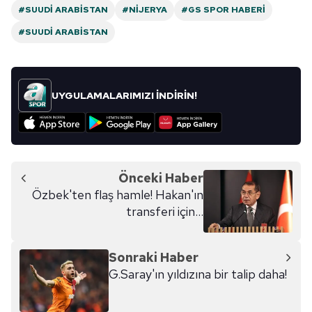
#SUUDI ARABISTAN
#NIJERYA
#GS SPOR HABERI
#SUUDI ARABISTAN
UYGULAMALARIMIZI İNDİRİN!
Önceki Haber
Özbek'ten flaş hamle! Hakan'ın
transferi için...
Sonraki Haber
G.Saray'ın yıldızına bir talip daha!