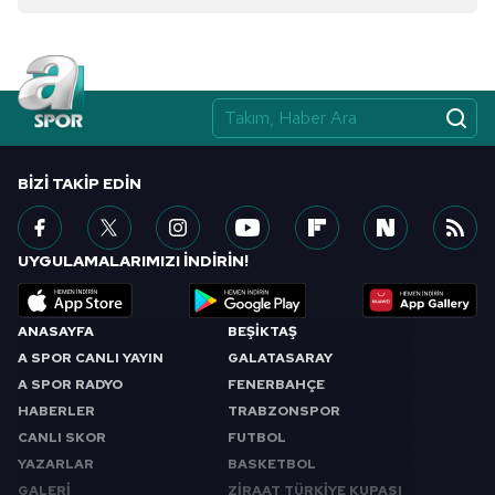
BIZI TAKIP EDIN
UYGULAMALARIMIZI İNDİRİN!
ANASAYFA
BEŞİKTAŞ
A SPOR CANLI YAYIN
GALATASARAY
A SPOR RADYO
FENERBAHÇE
HABERLER
TRABZONSPOR
CANLI SKOR
FUTBOL
YAZARLAR
BASKETBOL
GALERİ
ZİRAAT TÜRKİYE KUPASI