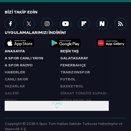
BIZI TAKIP EDIN
UYGULAMALARIMIZI İNDİRİN!
ANASAYFA
BEŞİKTAŞ
A SPOR CANLI YAYIN
GALATASARAY
A SPOR RADYO
FENERBAHÇE
HABERLER
TRABZONSPOR
CANLI SKOR
FUTBOL
YAZARLAR
BASKETBOL
GALERİ
ZİRAAT TÜRKİYE KUPASI
VİDEO
DİĞER SPORLAR
TÜMÜ
PROGRAMLAR
VIDEO
SABAH SPORU
FUTBOL
Copyright © 2026 A Spor. Tüm Hakları Saklıdır. Turkuvaz Haberleşme ve
SPOR GÜNDEMİ
BASKETBOL
Yayıncılık A.Ş.