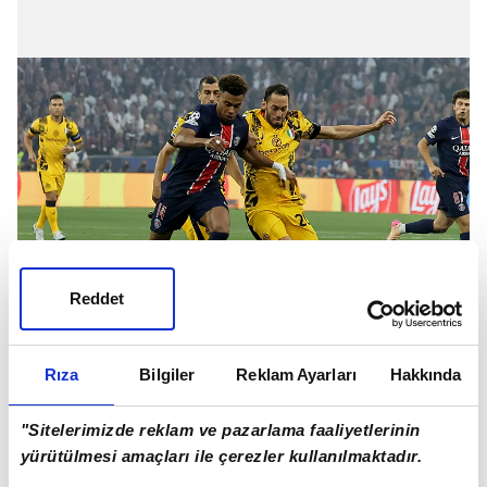
Reddet
Ancak son olarak Hakan Çalhanoğlu'nun
Rıza
Bilgiler
Reklam Ayarları
Hakkında
Galatasaray'a olası transferi hakkında
olumsuz bir gelişme yaşandığı öğrenildi.
"Sitelerimizde reklam ve pazarlama faaliyetlerinin
yürütülmesi amaçları ile çerezler kullanılmaktadır.