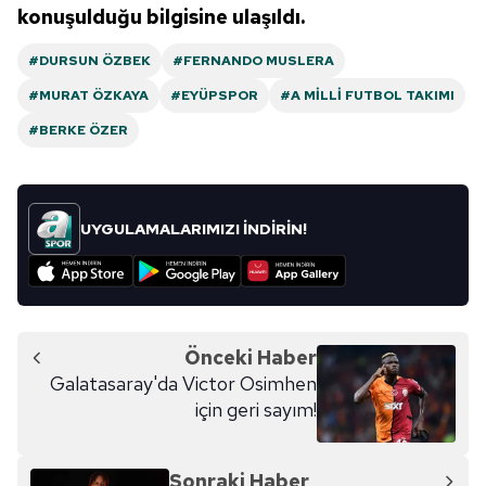
konuşulduğu bilgisine ulaşıldı.
#DURSUN ÖZBEK
#FERNANDO MUSLERA
#MURAT ÖZKAYA
#EYÜPSPOR
#A MILLI FUTBOL TAKIMI
#BERKE ÖZER
UYGULAMALARIMIZI İNDİRİN!
Önceki Haber
Galatasaray'da Victor Osimhen
için geri sayım!
Sonraki Haber