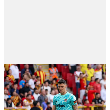
gösterilmeyecektir."
Sizlere daha iyi bir hizmet sunabilmek için İnternet
Sitemizde kendimize ve üçüncü kişilere ait çerezler
kullanılmaktadır. Bu çerezler vasıtasıyla çeşitli kişisel
verileriniz işlenmekte olup gerekli olan çerezler bilgi
toplumu hizmetlerinin sunulması amacıyla
kullanılmaktadır. Diğer çerezler, sitemizin daha işlevsel
kılınması ve kişiselleştirilmesi ve sizlere yönelik
reklam/pazarlama faaliyetlerinin yapılması, amaçlarıyla
sınırlı olarak açık rızanız dahilinde kullanılacaktır.
Çerezlere ilişkin tercihlerinizi aşağıda yer alan panel
vasıtasıyla belirleyebilirsiniz. Çerezlere ilişkin detaylı bilgi
için Ayarlar butonuna tıklayabilir,
Çerez Bilgilendirme
Metnimizi
ziyaret edebilirsiniz.
6698 sayılı Kişisel Verilerin Korunması Kanunu uyarınca
hazırlanmış Aydınlatma Metnimizi okumak ve sitemizde