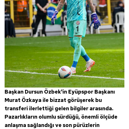
ilgili mevzuata uygun olarak kullanılan çerezlerle ilgili bilgi
almak için lütfen
tıklayınız
.
Başkan Dursun Özbek'in Eyüpspor Başkanı
Murat Özkaya ile bizzat görüşerek bu
transferi ilerlettiği gelen bilgiler arasında.
Pazarlıkların olumlu sürdüğü, önemli ölçüde
anlaşma sağlandığı ve son pürüzlerin