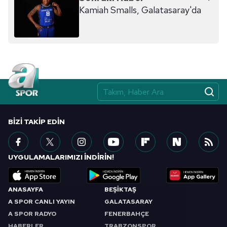
Kamiah Smalls, Galatasaray'da
BIZI TAKIP EDIN
UYGULAMALARIMIZI İNDİRİN!
ANASAYFA
BEŞİKTAŞ
A SPOR CANLI YAYIN
GALATASARAY
A SPOR RADYO
FENERBAHÇE
HABERLER
TRABZONSPOR