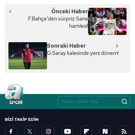
Önceki Haber
F.Bahçe'den sürpriz Sane
hamlesi!
Sonraki Haber
G.Saray kalesinde yeni dönem!
BIZI TAKIP EDIN