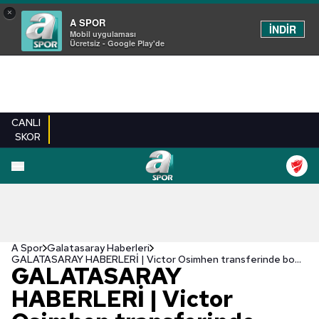
×
A SPOR
İNDİR
Mobil uygulaması
Ücretsiz - Google Play'de
CANLI
SKOR
A Spor
Galatasaray Haberleri
GALATASARAY HABERLERİ | Victor Osimhen transferinde bomba gelişme! Sağlık kontrolü için...
GALATASARAY
HABERLERİ | Victor