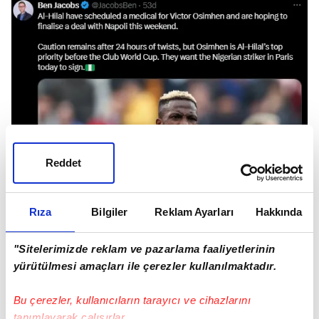
Reddet
Rıza
Bilgiler
Reklam Ayarları
Hakkında
"Sitelerimizde reklam ve pazarlama faaliyetlerinin
yürütülmesi amaçları ile çerezler kullanılmaktadır.
Bu çerezler, kullanıcıların tarayıcı ve cihazlarını
talkSPORT muhabiri Ben Jakobs, Al-Hilal'in
tanımlayarak çalışırlar.