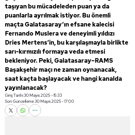
taşıyan bu mücadeleden puan ya da
puanlarla ayrılmak istiyor. Bu önemli
maçta Galatasaray’ın efsane kalecisi
Fernando Muslera ve deneyimli yıldızı
Dries Mertens’in, bu karşılaşmayla birlikte
sarı-kırmızılı formaya veda etmesi
bekleniyor. Peki, Galatasaray–RAMS
Başakşehir maçı ne zaman oynanacak,
saat kaçta başlayacak ve hangi kanalda
yayınlanacak?
Giriş Tarihi:
30 Mayıs 2025 - 15:33
Son Güncelleme:
30 Mayıs 2025 - 17:00