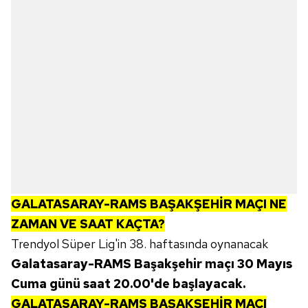
GALATASARAY-RAMS BAŞAKŞEHİR MAÇI NE
ZAMAN VE SAAT KAÇTA?
Trendyol Süper Lig'in 38. haftasında oynanacak
Galatasaray-RAMS Başakşehir maçı 30 Mayıs
Cuma günü saat 20.00'de başlayacak.
GALATASARAY-RAMS BAŞAKŞEHİR MAÇI