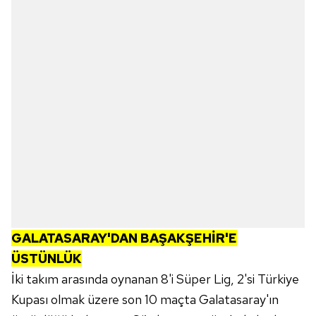
GALATASARAY'DAN BAŞAKŞEHİR'E
ÜSTÜNLÜK
İki takım arasında oynanan 8'i Süper Lig, 2'si Türkiye
Kupası olmak üzere son 10 maçta Galatasaray'ın