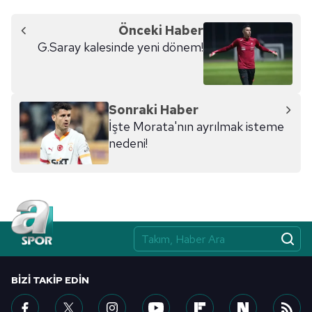
Önceki Haber
G.Saray kalesinde yeni dönem!
Sonraki Haber
İşte Morata'nın ayrılmak isteme
nedeni!
BIZI TAKIP EDIN