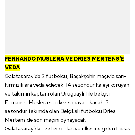
FERNANDO MUSLERA VE DRIES MERTENS'E
VEDA
Galatasaray'da 2 futbolcu, Başakşehir maçıyla sarı-
kırmızılılara veda edecek. 14 sezondur kaleyi koruyan
ve takımın kaptanı olan Uruguaylı file bekçisi
Fernando Muslera son kez sahaya çıkacak. 3
sezondur takımda olan Belçikalı futbolcu Dries
Mertens de son maçını oynayacak.
Galatasaray'da özel izinli olan ve ülkesine giden Lucas