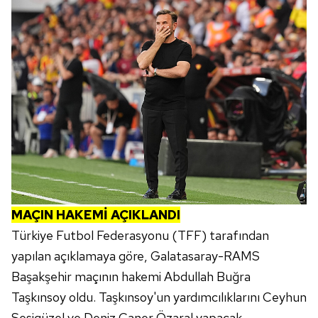
MAÇIN HAKEMİ AÇIKLANDI
Türkiye Futbol Federasyonu (TFF) tarafından
yapılan açıklamaya göre, Galatasaray-RAMS
Başakşehir maçının hakemi Abdullah Buğra
Taşkınsoy oldu. Taşkınsoy'un yardımcılıklarını Ceyhun
Sesigüzel ve Deniz Caner Özaral yapacak.