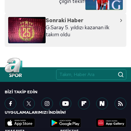
çılgın teklif!
Sonraki Haber
G.Saray 5. yıldızı kazanan ilk
takım oldu
BIZI TAKIP EDIN
UYGULAMALARIMIZI İNDİRİN!
ANASAYFA
BEŞİKTAŞ