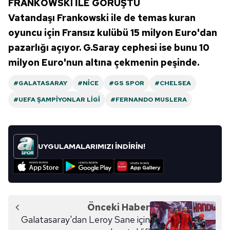
FRANKOWSKI İLE GÖRÜŞTÜ
Vatandaşı Frankowski ile de temas kuran
oyuncu için Fransız kulübü 15 milyon Euro'dan
pazarlığı açıyor. G.Saray cephesi ise bunu 10
milyon Euro'nun altına çekmenin peşinde.
#GALATASARAY
#NICE
#GS SPOR
#CHELSEA
#UEFA ŞAMPIYONLAR LIGI
#FERNANDO MUSLERA
UYGULAMALARIMIZI İNDİRİN!
Önceki Haber
Galatasaray'dan Leroy Sane için