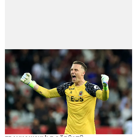
kılınması ve kişiselleştirilmesi ve sizlere yönelik
reklam/pazarlama faaliyetlerinin yapılması, amaçlarıyla
sınırlı olarak açık rızanız dahilinde kullanılacaktır.
Çerezlere ilişkin tercihlerinizi aşağıda yer alan panel
vasıtasıyla belirleyebilirsiniz. Çerezlere ilişkin detaylı bilgi
için Ayarlar butonuna tıklayabilir,
Çerez Bilgilendirme
Metnimizi
ziyaret edebilirsiniz.
6698 sayılı Kişisel Verilerin Korunması Kanunu uyarınca
hazırlanmış Aydınlatma Metnimizi okumak ve sitemizde
ilgili mevzuata uygun olarak kullanılan çerezlerle ilgili bilgi
almak için lütfen
tıklayınız
.