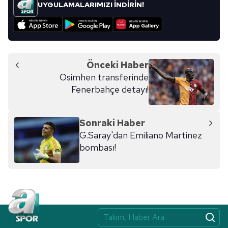
UYGULAMALARIMIZI İNDİRİN!
Önceki Haber
Osimhen transferinde
Fenerbahçe detayı!
Sonraki Haber
G.Saray'dan Emiliano Martinez
bombası!