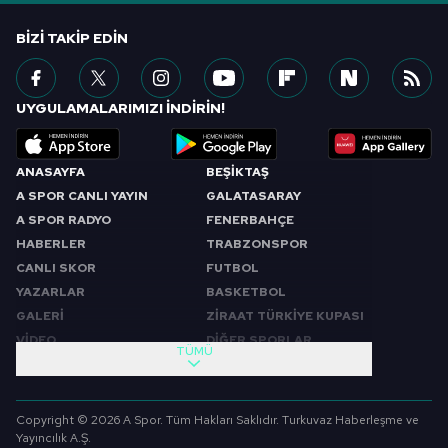
BIZI TAKIP EDIN
UYGULAMALARIMIZI İNDİRİN!
ANASAYFA
BEŞİKTAŞ
A SPOR CANLI YAYIN
GALATASARAY
A SPOR RADYO
FENERBAHÇE
HABERLER
TRABZONSPOR
CANLI SKOR
FUTBOL
YAZARLAR
BASKETBOL
GALERİ
ZİRAAT TÜRKİYE KUPASI
VİDEO
DİĞER SPORLAR
TÜMÜ
PROGRAMLAR
VIDEO
SABAH SPORU
FUTBOL
Copyright © 2026 A Spor. Tüm Hakları Saklıdır. Turkuvaz Haberleşme ve
SPOR GÜNDEMİ
BASKETBOL
Yayıncılık A.Ş.