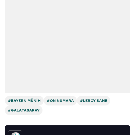
#BAYERN MÜNIH
#ON NUMARA
#LEROY SANE
#GALATASARAY