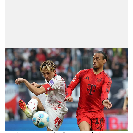
için Ayarlar butonuna tıklayabilir,
Çerez Bilgilendirme
Metnimizi
ziyaret edebilirsiniz.
6698 sayılı Kişisel Verilerin Korunması Kanunu uyarınca
hazırlanmış Aydınlatma Metnimizi okumak ve sitemizde
ilgili mevzuata uygun olarak kullanılan çerezlerle ilgili bilgi
almak için lütfen
tıklayınız
.