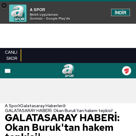
×
A SPOR
İNDİR
Mobil uygulaması
Ücretsiz - Google Play'de
CANLI
SKOR
A Spor
Galatasaray Haberleri
GALATASARAY HABERİ: Okan Buruk'tan hakem tepkisi!
GALATASARAY HABERİ:
Okan Buruk'tan hakem