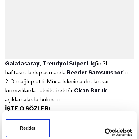
Galatasaray
,
Trendyol Süper Lig
'in 31.
haftasında deplasmanda
Reeder Samsunspor
'u
2-0 mağlup etti. Mücadelenin ardından sarı
kırmızılılarda teknik direktör
Okan Buruk
açıklamalarda bulundu.
İŞTE O SÖZLER:
"Aslında ligin üçüncüsüne karşı deplasman galibiyeti.
Üstün oynadık. Maçın tamamında güvenli oynadık.
Reddet
Belki biraz daha üretebilirdik, üçüncü bölgede daha