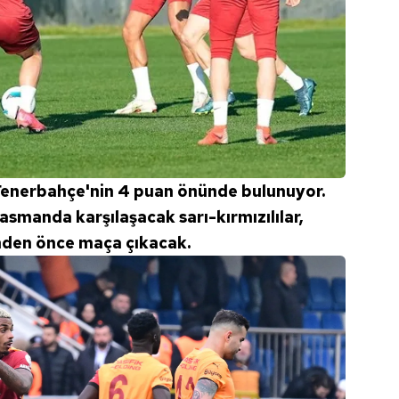
 Fenerbahçe'nin 4 puan önünde bulunuyor.
smanda karşılaşacak sarı-kırmızılılar,
inden önce maça çıkacak.