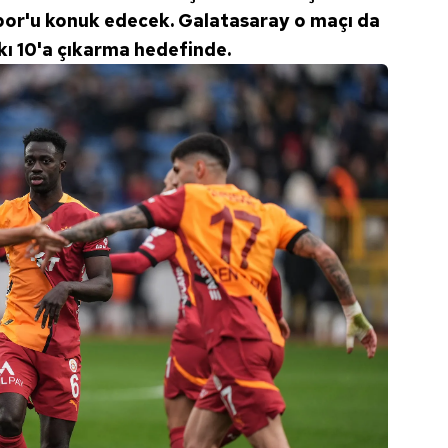
 çerezlerle ilgili bilgi almak için lütfen
tıklayınız
.
or'u konuk edecek. Galatasaray o maçı da
rkı 10'a çıkarma hedefinde.