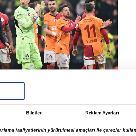
haftayı bay geçerken Galatasaray ise bu
Bilgiler
Reklam Ayarları
a çıkacak. Sarı-kırmızılılar bu akşamki
mak istiyor.
rlama faaliyetlerinin yürütülmesi amaçları ile çerezler kullan