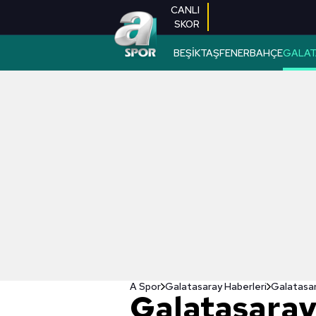
CANLI
SKOR
BEŞİKTAŞ
FENERBAHÇE
GALAT
A Spor
Galatasaray Haberleri
Galatasara
Galatasaray