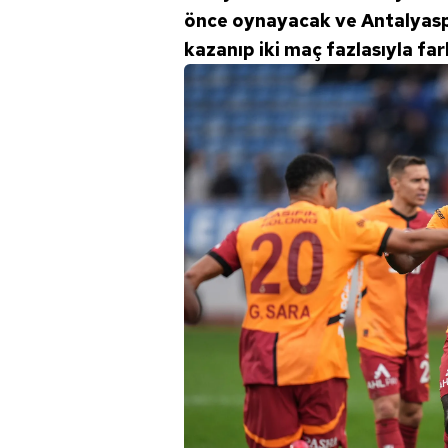
mevzuata uygun olarak kullanılan
önce oynayacak ve Antalyasp
kazanıp iki maç fazlasıyla fa