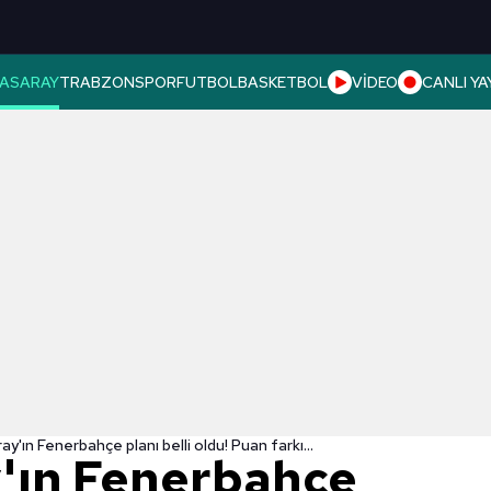
ASARAY
TRABZONSPOR
FUTBOL
BASKETBOL
VİDEO
CANLI YA
y'ın Fenerbahçe planı belli oldu! Puan farkı...
'ın Fenerbahçe