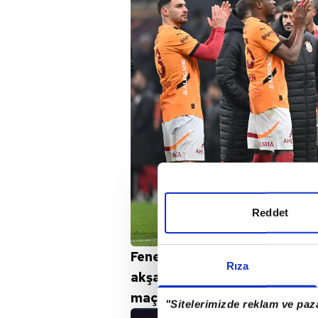
Reddet
Fenerbahçe, Süper Lig'de bu 
Rıza
akşam Alanyaspor deplasmanın
maçı kazanıp farkı 7'ye çıkar
"Sitelerimizde reklam ve paza