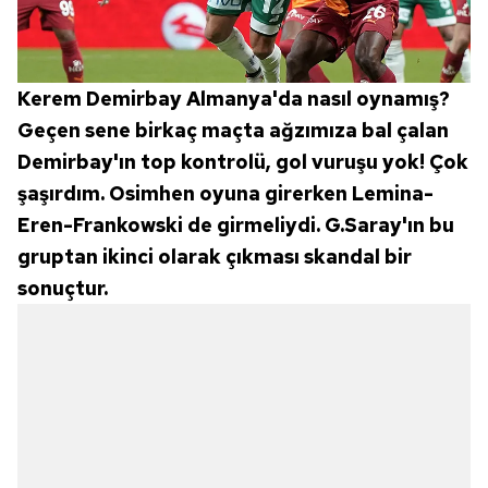
Kerem Demirbay Almanya'da nasıl oynamış?
Geçen sene birkaç maçta ağzımıza bal çalan
Demirbay'ın top kontrolü, gol vuruşu yok! Çok
şaşırdım. Osimhen oyuna girerken Lemina-
Eren-Frankowski de girmeliydi. G.Saray'ın bu
gruptan ikinci olarak çıkması skandal bir
sonuçtur.