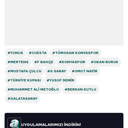
#YUNUS
#CUESTA
#TÜMOSAN KONYASPOR
#MERTENS
#F BAHÇE
#KONYASPOR
#OKAN BURUK
#MUSTAFA ÇULCU
#G SARAY
#UMUT NAYIR
#TÜRKIYE KUPASI
#YUSUF DEMIR
#MUHAMMET ALI METOĞLU
#BERKAN KUTLU
#GALATASARAY
UYGULAMALARIMIZI İNDİRİN!