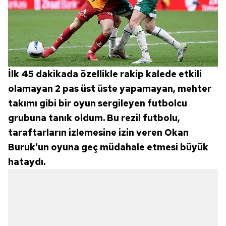
verileriniz işlenmekte olup gerekli olan çerezler bilgi
toplumu hizmetlerinin sunulması amacıyla
kullanılmaktadır. Diğer çerezler, sitemizin daha işlevsel
kılınması ve kişiselleştirilmesi ve sizlere yönelik
reklam/pazarlama faaliyetlerinin yapılması, amaçlarıyla
sınırlı olarak açık rızanız dahilinde kullanılacaktır.
İlk 45 dakikada özellikle rakip kalede etkili
olamayan 2 pas üst üste yapamayan, mehter
Çerezlere ilişkin tercihlerinizi aşağıda yer alan panel
takımı gibi bir oyun sergileyen futbolcu
vasıtasıyla belirleyebilirsiniz. Çerezlere ilişkin detaylı bilgi
grubuna tanık oldum. Bu rezil futbolu,
için Ayarlar butonuna tıklayabilir,
Çerez Bilgilendirme
Metnimizi
ziyaret edebilirsiniz.
taraftarların izlemesine izin veren Okan
Buruk'un oyuna geç müdahale etmesi büyük
6698 sayılı Kişisel Verilerin Korunması Kanunu uyarınca
hataydı.
hazırlanmış Aydınlatma Metnimizi okumak ve sitemizde
ilgili mevzuata uygun olarak kullanılan çerezlerle ilgili bilgi
almak için lütfen
tıklayınız
.