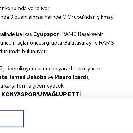
er konumda yer alıyor.
ısında 3 puanı alması halinde C Grubu'ndan çıkmayı
alinde ise ikas
Eyüpspor
-RAMS Başakşehir
çüncü maçlar öncesi grupta Galatasaray ile RAMS
t durumda bulunuyor.
 üç önemli oyuncusundan yararlanamayacak.
ata
,
Ismail Jakobs
ve
Mauro Icardi
,
r'a karşı forma giyemeyecek.
A KONYASPOR'U MAĞLUP ETTİ
üper Lig
'de Konyaspor'u iki kez mağlup etti.
m Aktürkoğlu
ve
Barış Alper Yılmaz
'ın
 2-1 yenen sarı-kırmızılılar, 21. haftada da
ileleri havalandırmasıyla RAMS Park'ta rakibini 1-