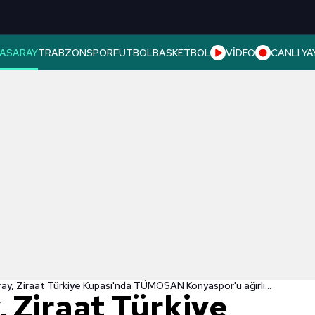
ASARAY
TRABZONSPOR
FUTBOL
BASKETBOL
VİDEO
CANLI YA
Galatasaray, Ziraat Türkiye Kupası'nda TÜMOSAN Konyaspor'u ağırlıyor!
 Ziraat Türkiye