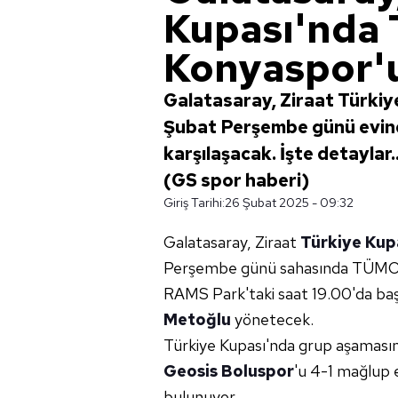
Kupası'nd
Konyaspor'u
Galatasaray, Ziraat Türki
Şubat Perşembe günü evi
karşılaşacak. İşte detaylar
(GS spor haberi)
Giriş Tarihi:
26 Şubat 2025 - 09:32
Galatasaray, Ziraat
Türkiye Kup
Perşembe günü sahasında TÜ
RAMS Park'taki saat 19.00'da b
Metoğlu
yönetecek.
Türkiye Kupası'nda grup aşaması
Geosis Boluspor
'u 4-1 mağlup 
bulunuyor.