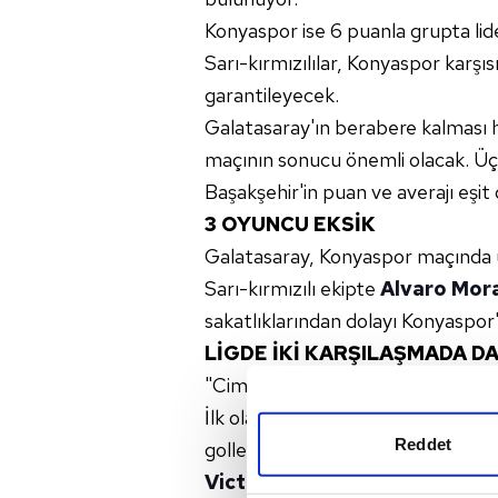
Konyaspor ise 6 puanla grupta lid
Sarı-kırmızılılar, Konyaspor karş
garantileyecek.
Galatasaray'ın berabere kalması h
maçının sonucu önemli olacak. Ü
Başakşehir'in puan ve averajı eşi
3 OYUNCU EKSİK
Galatasaray, Konyaspor maçında
Sarı-kırmızılı ekipte
Alvaro Mor
sakatlıklarından dolayı Konyaspo
LİGDE İKİ KARŞILAŞMADA D
"Cimbom", bu sezon
Trendyol S
İlk olarak ligin 2. haftasında
Kere
Reddet
golleriyle Konyaspor'u deplasmanda
Victor Osimhen
'in penaltıdan f