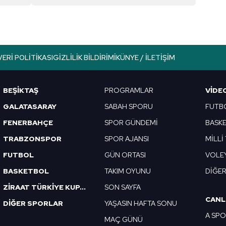
aşağıda yer alan panel vasıtasıyla belirleyebilirsiniz. Çerezlere iliş
lgilendirme Metnimizi
ziyaret edebilirsiniz.
Korunması Kanunu uyarınca hazırlanmış Aydınlatma Metnimizi okum
 çerezlerle ilgili bilgi almak için lütfen
tıklayınız
.
VERI POLITIKASI
GIZLILIK BILDIRIMI
KÜNYE / İLETIŞIM
BEŞİKTAŞ
PROGRAMLAR
VIDE
GALATASARAY
SABAH SPORU
FUTB
FENERBAHÇE
SPOR GÜNDEMİ
BASK
TRABZONSPOR
SPOR AJANSI
MİLLİ
FUTBOL
GÜN ORTASI
VOLE
BASKETBOL
TAKIM OYUNU
DİĞE
ZİRAAT TÜRKİYE KUPASI
SON SAYFA
CANL
DİĞER SPORLAR
YAŞASIN HAFTA SONU
A SP
MAÇ GÜNÜ