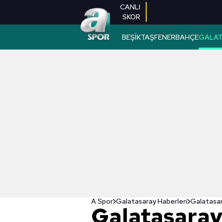
CANLI
SKOR
BEŞİKTAŞ
FENERBAHÇE
GALAT
A Spor
Galatasaray Haberleri
Galatasaray,