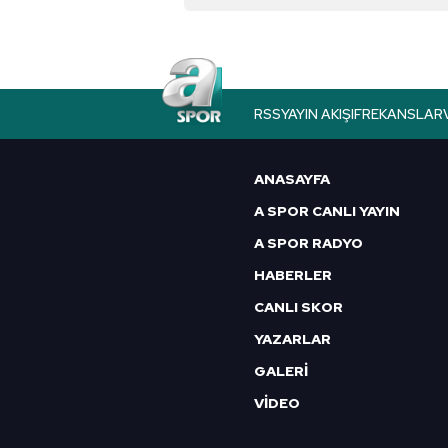
Çerezlere ilişkin tercihlerinizi 
butonuna tıklayabilir,
Çerez Bi
6698 sayılı Kişisel Verilerin 
mevzuata uygun olarak kullanılan
RSS
YAYIN AKIŞI
FREKANSLAR
ANASAYFA
A SPOR CANLI YAYIN
A SPOR RADYO
HABERLER
CANLI SKOR
YAZARLAR
GALERİ
VİDEO