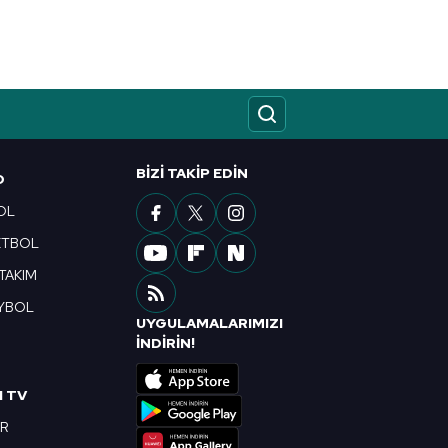
kin detaylı bilgi için Ayarlar
ak ve sitemizde ilgili
BIZI TAKIP EDIN
O
OL
ETBOL
 TAKIM
YBOL
UYGULAMALARIMIZI
R
İNDİRİN!
I TV
OR