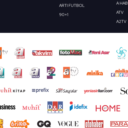
A HA
ARTI FUTBOL
ATV
90+1
A2TV