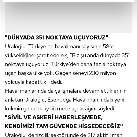
kalemimiz olduğunu sizlere hatırlatmak isteriz.
Her halükârda, kullanıcılar, bu çerezlere izin vermedikleri
takdirde, kullanıcılara hedefli reklamlar
gösterilmeyecektir."
"DÜNYADA 351 NOKTAYA UÇUYORUZ"
Uraloğlu, Türkiye'de havalimanı sayısının 58'e
Sizlere daha iyi bir hizmet sunabilmek için İnternet
yükseldiğine işaret ederek, "Biz şu anda dünyada 351
Sitemizde kendimize ve üçüncü kişilere ait çerezler
noktaya uçuyoruz. Türkiye'den daha fazla noktaya
kullanılmaktadır. Bu çerezler vasıtasıyla çeşitli kişisel
uçan başka ülke yok. Geçen seneyi 230 milyon
verileriniz işlenmekte olup gerekli olan çerezler bilgi
toplumu hizmetlerinin sunulması amacıyla
yolcuyla kapattık." dedi.
kullanılmaktadır. Diğer çerezler, sitemizin daha işlevsel
Havalimanlarında da çalışmalara devam ettiklerinin
kılınması ve kişiselleştirilmesi ve sizlere yönelik
anlatan Uraloğlu, Esenboğa Havalimanı'ndaki yeni
reklam/pazarlama faaliyetlerinin yapılması, amaçlarıyla
kulenin gelecek ay hizmete açılacağını söyledi.
sınırlı olarak açık rızanız dahilinde kullanılacaktır.
"SİVİL VE ASKERİ HABERLEŞMEDE,
Çerezlere ilişkin tercihlerinizi aşağıda yer alan panel
KENDİMİZİ TAM GÜVENDE HİSSEDECEĞİZ"
vasıtasıyla belirleyebilirsiniz. Çerezlere ilişkin detaylı bilgi
Uraloğlu, denizcilik sektöründe de 217 aktif liman