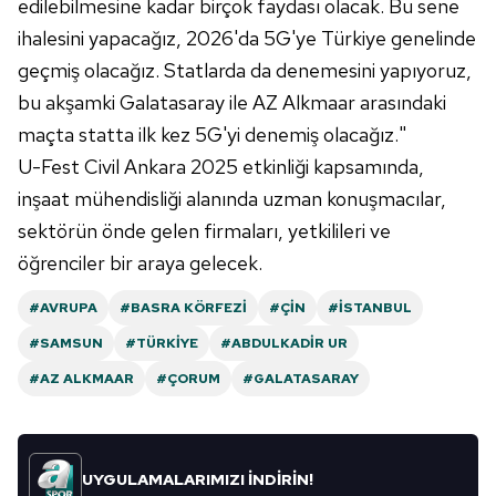
edilebilmesine kadar birçok faydası olacak. Bu sene
ihalesini yapacağız, 2026'da 5G'ye Türkiye genelinde
geçmiş olacağız. Statlarda da denemesini yapıyoruz,
bu akşamki Galatasaray ile AZ Alkmaar arasındaki
maçta statta ilk kez 5G'yi denemiş olacağız."
U-Fest Civil Ankara 2025 etkinliği kapsamında,
inşaat mühendisliği alanında uzman konuşmacılar,
sektörün önde gelen firmaları, yetkilileri ve
öğrenciler bir araya gelecek.
#AVRUPA
#BASRA KÖRFEZI
#ÇIN
#İSTANBUL
#SAMSUN
#TÜRKIYE
#ABDULKADIR UR
#AZ ALKMAAR
#ÇORUM
#GALATASARAY
UYGULAMALARIMIZI İNDİRİN!