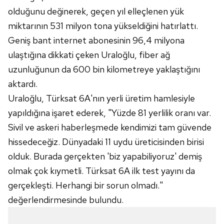
için Ayarlar butonuna tıklayabilir,
Çerez Bilgilendirme
olduğunu değinerek, geçen yıl elleçlenen yük
Metnimizi
ziyaret edebilirsiniz.
miktarının 531 milyon tona yükseldiğini hatırlattı.
Geniş bant internet abonesinin 96,4 milyona
6698 sayılı Kişisel Verilerin Korunması Kanunu uyarınca
hazırlanmış Aydınlatma Metnimizi okumak ve sitemizde
ulaştığına dikkati çeken Uraloğlu, fiber ağ
ilgili mevzuata uygun olarak kullanılan çerezlerle ilgili bilgi
uzunluğunun da 600 bin kilometreye yaklaştığını
almak için lütfen
tıklayınız
.
aktardı.
Uraloğlu, Türksat 6A'nın yerli üretim hamlesiyle
yapıldığına işaret ederek, "Yüzde 81 yerlilik oranı var.
Sivil ve askeri haberleşmede kendimizi tam güvende
hissedeceğiz. Dünyadaki 11 uydu üreticisinden birisi
olduk. Burada gerçekten 'biz yapabiliyoruz' demiş
olmak çok kıymetli. Türksat 6A ilk test yayını da
gerçekleşti. Herhangi bir sorun olmadı."
değerlendirmesinde bulundu.