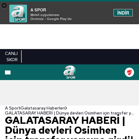
×
A SPOR
İNDİR
Mobil uygulaması
Ücretsiz - Google Play'de
CANLI
SKOR
A Spor
Galatasaray Haberleri
GALATASARAY HABERİ | Dünya devleri Osimhen için transfer yarışına girdi! Bonservis bedelini ödemeye hazırlar
GALATASARAY HABERİ |
Dünya devleri Osimhen