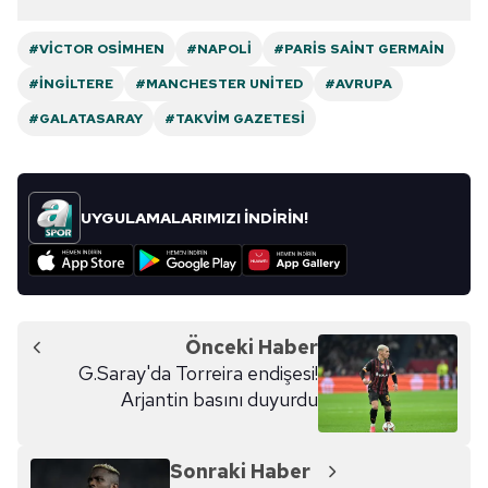
#VICTOR OSIMHEN
#NAPOLI
#PARIS SAINT GERMAIN
#İNGILTERE
#MANCHESTER UNITED
#AVRUPA
#GALATASARAY
#TAKVIM GAZETESI
UYGULAMALARIMIZI İNDİRİN!
Önceki Haber
G.Saray'da Torreira endişesi!
Arjantin basını duyurdu
Sonraki Haber