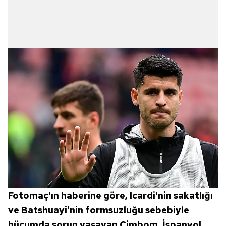
Fotomaç'ın haberine göre, Icardi'nin sakatlığı
ve Batshuayi'nin formsuzluğu sebebiyle
hücumda sorun yaşayan Cimbom, İspanyol