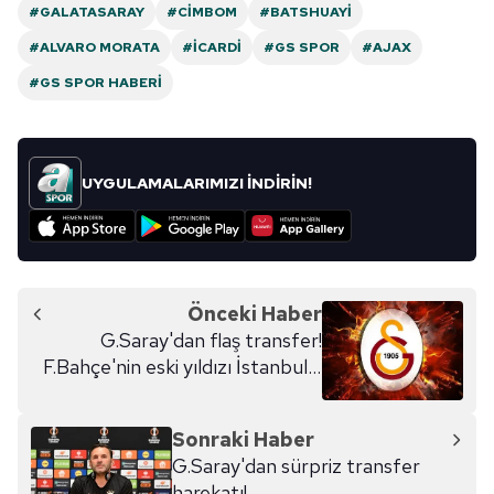
#GALATASARAY
#CIMBOM
#BATSHUAYI
#ALVARO MORATA
#İCARDI
#GS SPOR
#AJAX
#GS SPOR HABERI
UYGULAMALARIMIZI İNDİRİN!
Önceki Haber
G.Saray'dan flaş transfer!
F.Bahçe'nin eski yıldızı İstanbul'a
geliyor
Sonraki Haber
G.Saray'dan sürpriz transfer
harekatı!