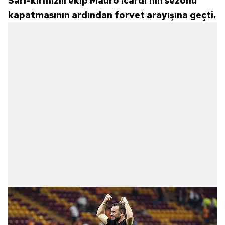
Sarı-kırmızılı ekip Mauro Icardi'nin sezonu
kapatmasının ardından forvet arayışına geçti.