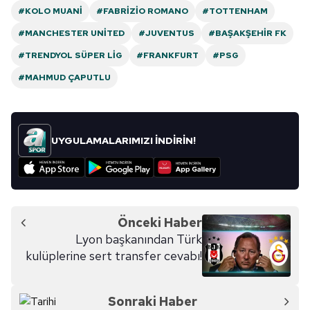
#KOLO MUANI
#FABRIZIO ROMANO
#TOTTENHAM
#MANCHESTER UNITED
#JUVENTUS
#BAŞAKŞEHIR FK
#TRENDYOL SÜPER LIG
#FRANKFURT
#PSG
#MAHMUD ÇAPUTLU
UYGULAMALARIMIZI İNDİRİN!
Önceki Haber
Lyon başkanından Türk
kulüplerine sert transfer cevabı!
Sonraki Haber