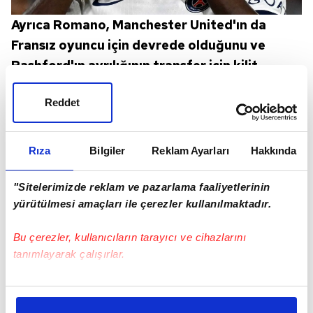
Ayrıca Romano, Manchester United'ın da
Fransız oyuncu için devrede olduğunu ve
Rashford'ın ayrılığının transfer için kilit
faktör olduğunu belirtti.
Reddet
Rıza
Bilgiler
Reklam Ayarları
Hakkında
"Sitelerimizde reklam ve pazarlama faaliyetlerinin
yürütülmesi amaçları ile çerezler kullanılmaktadır.
Bu çerezler, kullanıcıların tarayıcı ve cihazlarını
tanımlayarak çalışırlar.
Bu çerezlere izin vermeniz halinde sizlere özel
kişiselleştirilmiş reklamlar sunabilir, sayfalarımızda sizlere