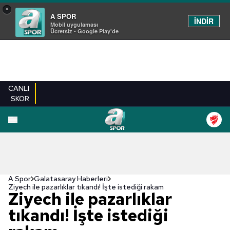
×
A SPOR
İNDİR
Mobil uygulaması
Ücretsiz - Google Play'de
CANLI
SKOR
A Spor
Galatasaray Haberleri
Ziyech ile pazarlıklar tıkandı! İşte istediği rakam
Ziyech ile pazarlıklar
tıkandı! İşte istediği