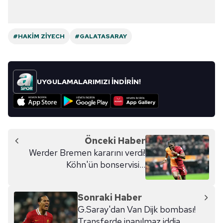
#HAKIM ZIYECH
#GALATASARAY
UYGULAMALARIMIZI İNDİRİN!
Önceki Haber
Werder Bremen kararını verdi!
Köhn'ün bonservisi...
Sonraki Haber
G.Saray'dan Van Dijk bombası!
Transferde inanılmaz iddia