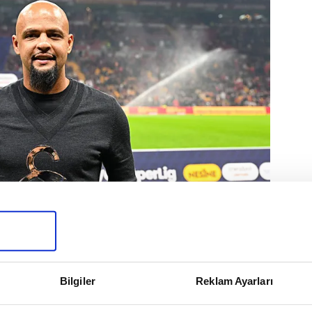
Bilgiler
Reklam Ayarları
R LIG
#METIN ÖZTÜRK
#TRABZONSPOR