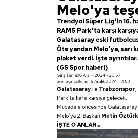
Melo'ya teş
Trendyol Süper Lig'in 16. 
RAMS Park'ta karşı karşıy
Galatasaray eski futbolcusu
Öte yandan Melo'ya, sarı kı
plaket verdi. İşte ayrıntıla
(GS Spor haberi)
Giriş Tarihi:
16 Aralık 2024 - 20:57
Son Güncelleme:
16 Aralık 2024 - 21:53
Galatasaray
ile
Trabzonspor
,
Park'ta karşı karşıya gelecek.
Mücadele öncesinde Galatasaray e
Melo'ya 2. Başkan
Metin Öztür
İŞTE O ANLAR...