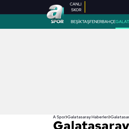
CANLI
SKOR
BEŞİKTAŞ
FENERBAHÇE
GALAT
A Spor
Galatasaray Haberleri
Galatasar
Galatasaray