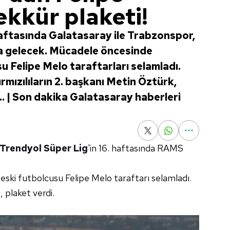
ekkür plaketi!
haftasında Galatasaray ile Trabzonspor,
a gelecek. Mücadele öncesinde
 Felipe Melo taraftarları selamladı.
rmızılıların 2. başkanı Metin Öztürk,
r... | Son dakika Galatasaray haberleri
Trendyol Süper Lig
'in 16. haftasında RAMS
ski futbolcusu Felipe Melo taraftarı selamladı.
k
, plaket verdi.