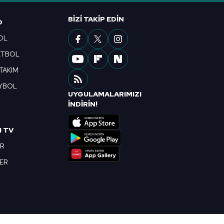
ak ve sitemizde ilgili
BIZI TAKIP EDIN
O
OL
ETBOL
 TAKIM
YBOL
UYGULAMALARIMIZI
R
İNDİRİN!
I TV
OR
BER