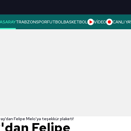
ASARAY
TRABZONSPOR
FUTBOL
BASKETBOL
VİDEO
CANLI YA
ay'dan Felipe Melo'ya teşekkür plaketi!
'dan Felipe