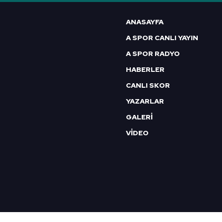
6698 sayılı Kişisel Verilerin 
ANASAYFA
mevzuata uygun olarak kullanılan
A SPOR CANLI YAYIN
A SPOR RADYO
HABERLER
CANLI SKOR
YAZARLAR
GALERİ
VİDEO