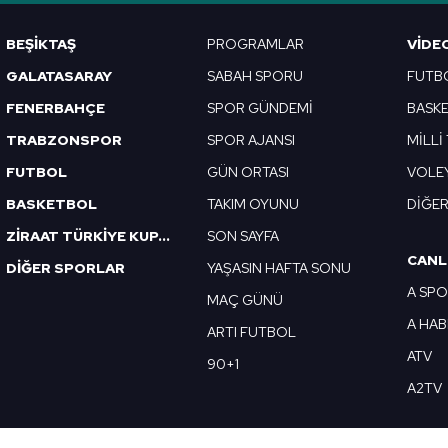
Korunması Kanunu uyarınca hazırlanmış Aydınlatma Metnimizi okum
BEŞİKTAŞ
PROGRAMLAR
VIDE
 çerezlerle ilgili bilgi almak için lütfen
tıklayınız
.
GALATASARAY
SABAH SPORU
FUTB
FENERBAHÇE
SPOR GÜNDEMİ
BASK
TRABZONSPOR
SPOR AJANSI
MİLLİ
FUTBOL
GÜN ORTASI
VOLE
BASKETBOL
TAKIM OYUNU
DİĞE
ZİRAAT TÜRKİYE KUPASI
SON SAYFA
CANL
DİĞER SPORLAR
YAŞASIN HAFTA SONU
A SP
MAÇ GÜNÜ
A HA
ARTI FUTBOL
ATV
90+1
A2TV