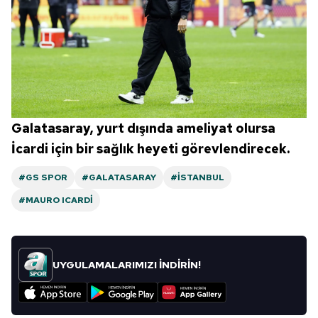
Galatasaray, yurt dışında ameliyat olursa
İcardi için bir sağlık heyeti görevlendirecek.
#GS SPOR
#GALATASARAY
#İSTANBUL
#MAURO ICARDI
UYGULAMALARIMIZI İNDİRİN!