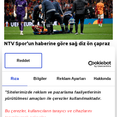
NTV Spor'un haberine göre sağ diz ön çapraz
bağında kopuk bulunan yıldız oyuncu, kulüp
doktorları ile operasyon tarihini bu hafta
Reddet
belirleyecek.
Rıza
Bilgiler
Reklam Ayarları
Hakkında
"Sitelerimizde reklam ve pazarlama faaliyetlerinin
yürütülmesi amaçları ile çerezler kullanılmaktadır.
Bu çerezler, kullanıcıların tarayıcı ve cihazlarını