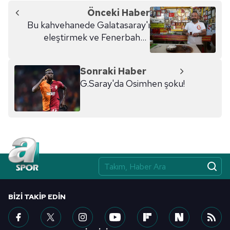
Önceki Haber
6698 sayılı Kişisel Verilerin Korunması Kanunu uyarınca
Bu kahvehanede Galatasaray'ı
hazırlanmış Aydınlatma Metnimizi okumak ve sitemizde
eleştirmek ve Fenerbahçe
ilgili mevzuata uygun olarak kullanılan çerezlerle ilgili bilgi
forması "yasak"
almak için lütfen
tıklayınız
.
Sonraki Haber
G.Saray'da Osimhen şoku!
BIZI TAKIP EDIN