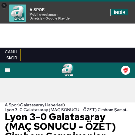
×
A SPOR
İNDİR
Mobil uygulaması
Ücretsiz - Google Play'de
CANLI
SKOR
A Spor
Galatasaray Haberleri
Lyon 3-0 Galatasaray (MAÇ SONUCU - ÖZET) Cimbom Şampiyonlar Ligi’ne kötü başladı!
Lyon 3-0 Galatasaray
(MAÇ SONUCU - ÖZET)