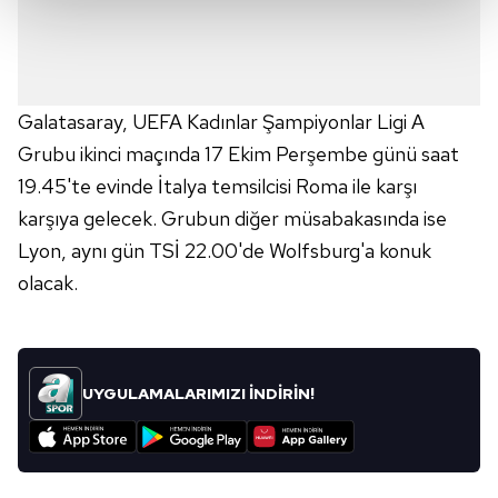
Her halükârda, kullanıcılar, bu çerezlere izin vermedikleri
takdirde, kullanıcılara hedefli reklamlar
gösterilmeyecektir."
Galatasaray, UEFA Kadınlar Şampiyonlar Ligi A
Sizlere daha iyi bir hizmet sunabilmek için İnternet
Grubu ikinci maçında 17 Ekim Perşembe günü saat
Sitemizde kendimize ve üçüncü kişilere ait çerezler
19.45'te evinde İtalya temsilcisi Roma ile karşı
kullanılmaktadır. Bu çerezler vasıtasıyla çeşitli kişisel
karşıya gelecek. Grubun diğer müsabakasında ise
verileriniz işlenmekte olup gerekli olan çerezler bilgi
Lyon, aynı gün TSİ 22.00'de Wolfsburg'a konuk
toplumu hizmetlerinin sunulması amacıyla
kullanılmaktadır. Diğer çerezler, sitemizin daha işlevsel
olacak.
kılınması ve kişiselleştirilmesi ve sizlere yönelik
reklam/pazarlama faaliyetlerinin yapılması, amaçlarıyla
sınırlı olarak açık rızanız dahilinde kullanılacaktır.
UYGULAMALARIMIZI İNDİRİN!
Çerezlere ilişkin tercihlerinizi aşağıda yer alan panel
vasıtasıyla belirleyebilirsiniz. Çerezlere ilişkin detaylı bilgi
için Ayarlar butonuna tıklayabilir,
Çerez Bilgilendirme
Metnimizi
ziyaret edebilirsiniz.