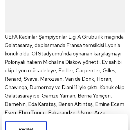
UEFA Kadınlar Şampiyonlar Ligi A Grubu ilk maçında
Galatasaray, deplasmanda Fransa temsilcisi Lyon'a
konuk oldu. Ol Stadyumu'nda oynanan karşılaşmayı
Polonyalı hakem Michalina Diakow yönetti. Ev sahibi
ekip Lyon mücadeleye; Endler, Carpenter, Gilles,
Renard, Svava, Marozsan, Van de Donk, Horan,
Chawinga, Dumornay ve Diani 11'iyle çıktı. Konuk ekip
Galatasaray ise; Gamze Yaman, Berna Yeniçeri,
Demehin, Eda Karataş, Benan Altıntaş, Emine Ecem
Esen, Ebru Topçu, Bakarandze, Usme, Arzu
Karabulut ve Staskova ile sahada yer aldı. Maçın
büyük bölümünde üstün oyun ortaya koyan Fransa
Reddet