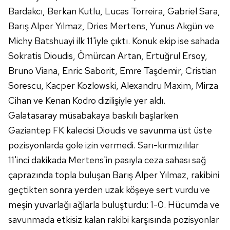
Bardakcı, Berkan Kutlu, Lucas Torreira, Gabriel Sara,
Barış Alper Yılmaz, Dries Mertens, Yunus Akgün ve
Michy Batshuayi ilk 11'iyle çıktı. Konuk ekip ise sahada
Sokratis Dioudis, Ömürcan Artan, Ertuğrul Ersoy,
Bruno Viana, Enric Saborit, Emre Taşdemir, Cristian
Sorescu, Kacper Kozlowski, Alexandru Maxim, Mirza
Cihan ve Kenan Kodro dizilişiyle yer aldı.
Galatasaray müsabakaya baskılı başlarken
Gaziantep FK kalecisi Dioudis ve savunma üst üste
pozisyonlarda gole izin vermedi. Sarı-kırmızılılar
11'inci dakikada Mertens'in pasıyla ceza sahası sağ
çaprazında topla buluşan Barış Alper Yılmaz, rakibini
geçtikten sonra yerden uzak köşeye sert vurdu ve
meşin yuvarlağı ağlarla buluşturdu: 1-0. Hücumda ve
savunmada etkisiz kalan rakibi karşısında pozisyonlar