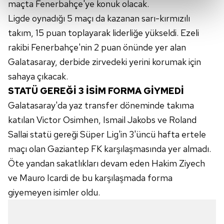
maçta Fenerbahçe'ye konuk olacak.
kalemimiz olduğunu sizlere hatırlatmak isteriz.
Ligde oynadığı 5 maçı da kazanan sarı-kırmızılı
Her halükârda, kullanıcılar, bu çerezlere izin vermedikleri
takım, 15 puan toplayarak liderliğe yükseldi. Ezeli
takdirde, kullanıcılara hedefli reklamlar
rakibi Fenerbahçe'nin 2 puan önünde yer alan
gösterilmeyecektir."
Galatasaray, derbide zirvedeki yerini korumak için
Sizlere daha iyi bir hizmet sunabilmek için İnternet
sahaya çıkacak.
Sitemizde kendimize ve üçüncü kişilere ait çerezler
STATÜ GEREĞİ 3 İSİM FORMA GİYMEDİ
kullanılmaktadır. Bu çerezler vasıtasıyla çeşitli kişisel
Galatasaray'da yaz transfer döneminde takıma
verileriniz işlenmekte olup gerekli olan çerezler bilgi
katılan Victor Osimhen, Ismail Jakobs ve Roland
toplumu hizmetlerinin sunulması amacıyla
Sallai statü gereği Süper Lig'in 3'üncü hafta ertele
kullanılmaktadır. Diğer çerezler, sitemizin daha işlevsel
kılınması ve kişiselleştirilmesi ve sizlere yönelik
maçı olan Gaziantep FK karşılaşmasında yer almadı.
reklam/pazarlama faaliyetlerinin yapılması, amaçlarıyla
Öte yandan sakatlıkları devam eden Hakim Ziyech
sınırlı olarak açık rızanız dahilinde kullanılacaktır.
ve Mauro Icardi de bu karşılaşmada forma
giyemeyen isimler oldu.
Çerezlere ilişkin tercihlerinizi aşağıda yer alan panel
vasıtasıyla belirleyebilirsiniz. Çerezlere ilişkin detaylı bilgi
için Ayarlar butonuna tıklayabilir,
Çerez Bilgilendirme