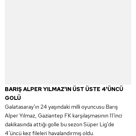
Metnimizi
ziyaret edebilirsiniz.
6698 sayılı Kişisel Verilerin Korunması Kanunu uyarınca
hazırlanmış Aydınlatma Metnimizi okumak ve sitemizde
ilgili mevzuata uygun olarak kullanılan çerezlerle ilgili bilgi
almak için lütfen
tıklayınız
.
BARIŞ ALPER YILMAZ'IN ÜST ÜSTE 4'ÜNCÜ
GOLÜ
Galatasaray'ın 24 yaşındaki milli oyuncusu Barış
Alper Yılmaz, Gaziantep FK karşılaşmasının 11'inci
dakikasında attığı golle bu sezon Süper Lig'de
4'üncü kez fileleri havalandırmış oldu.