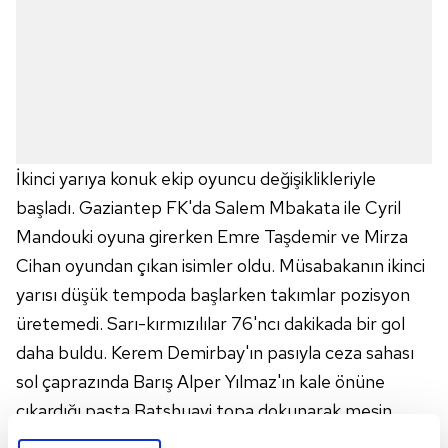
İkinci yarıya konuk ekip oyuncu değişiklikleriyle
başladı. Gaziantep FK'da Salem Mbakata ile Cyril
Mandouki oyuna girerken Emre Taşdemir ve Mirza
Cihan oyundan çıkan isimler oldu. Müsabakanın ikinci
yarısı düşük tempoda başlarken takımlar pozisyon
üretemedi. Sarı-kırmızılılar 76'ncı dakikada bir gol
daha buldu. Kerem Demirbay'ın pasıyla ceza sahası
sol çaprazında Barış Alper Yılmaz'ın kale önüne
çıkardığı pasta Batshuayi topa dokunarak meşin
yuvarlağı ağlarla buluşturdu: 3-0. Gaziantep FK,