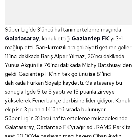
Süper Lig'de 3'üncü haftanın erteleme maçında
Galatasaray
, konuk ettiği
Gaziantep FK
'yı 3-1
mağlup etti. Sarı-kırmızılılara galibiyeti getiren goller
11'inci dakikada Barış Alper Yılmaz, 26'ncı dakikada
Yunus Akgün ile 76'ncı dakikada Michy Batshuayi'den
geldi. Gaziantep FK'nın tek golünü ise 81'inci
dakikada Furkan Soyalp kaydetti. Galatasaray bu
sonuçla ligde 5'te 5 yaptı ve 15 puanla zirveye
yükselerek Fenerbahçe derbisine lider gidiyor. Konuk
ekip ise 3 puanla 14'üncü sırada bulunuyor.
Süper Lig'in 3'üncü hafta erteleme mücadelesinde
Galatasaray, Gaziantep FK'yı ağırladı. RAMS Park'ta
saat 20.00'de başlayan maçı hakem Cihan Aydın