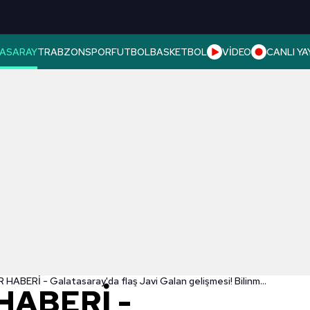
ASARAY
TRABZONSPOR
FUTBOL
BASKETBOL
VİDEO
CANLI YA
TRANSFER HABERİ - Galatasaray'da flaş Javi Galan gelişmesi! Bilinmeyen gerçek ortaya çıktı
HABERİ -