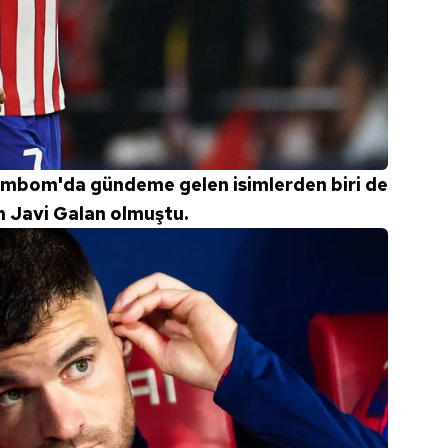
 çerezlerle ilgili bilgi almak için lütfen
tıklayınız
.
 Cimbom'da gündeme gelen isimlerden biri de
n Javi Galan olmuştu.