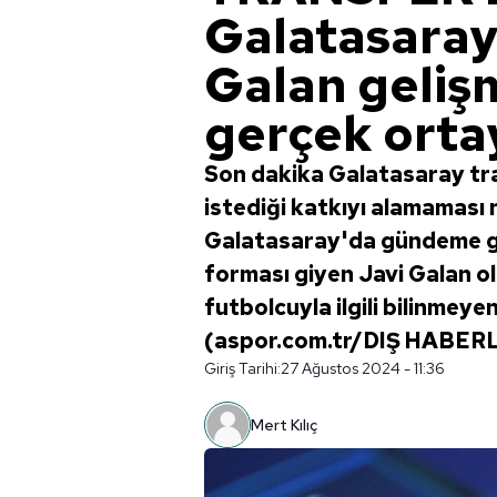
Galatasaray'
Galan geliş
gerçek ortay
Son dakika Galatasaray tra
istediği katkıyı alamaması 
Galatasaray'da gündeme gel
forması giyen Javi Galan ol
futbolcuyla ilgili bilinmeyen
(aspor.com.tr/DIŞ HABER
Giriş Tarihi:
27 Ağustos 2024 - 11:36
Mert Kılıç