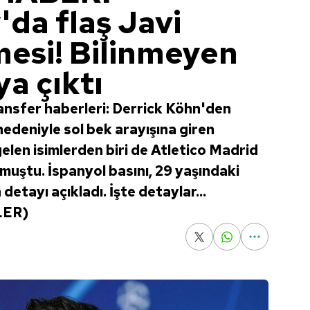
da flaş Javi
mesi! Bilinmeyen
a çıktı
nsfer haberleri: Derrick Köhn'den
nedeniyle sol bek arayışına giren
en isimlerden biri de Atletico Madrid
muştu. İspanyol basını, 29 yaşındaki
 detayı açıkladı. İşte detaylar...
LER)