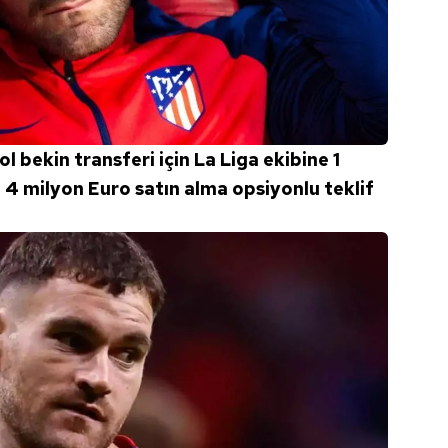
l bekin transferi için La Liga ekibine 1
 4 milyon Euro satın alma opsiyonlu teklif