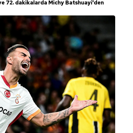
 ve 72. dakikalarda Michy Batshuayi'den
 çerezlerle ilgili bilgi almak için lütfen
tıklayınız
.