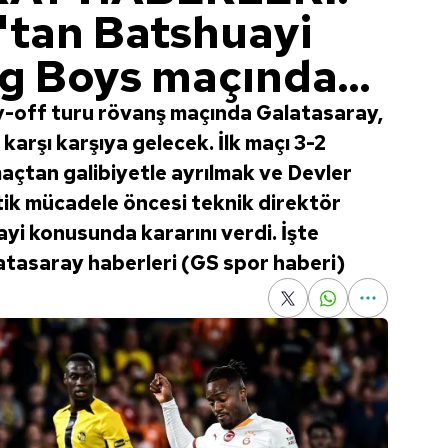
tan Batshuayi
g Boys maçında...
y-off turu rövanş maçında Galatasaray,
 karşı karşıya gelecek. İlk maçı 3-2
açtan galibiyetle ayrılmak ve Devler
ritik mücadele öncesi teknik direktör
i konusunda kararını verdi. İşte
latasaray haberleri (GS spor haberi)