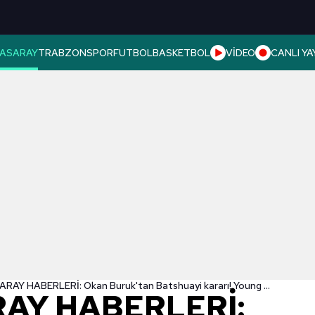
ASARAY
TRABZONSPOR
FUTBOL
BASKETBOL
VİDEO
CANLI YA
GALATASARAY HABERLERİ: Okan Buruk'tan Batshuayi kararı! Young Boys maçında...
AY HABERLERİ: