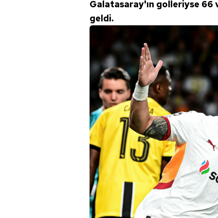
Galatasaray'ın golleriyse 66
mevzuata uygun olarak kullanılan
geldi.