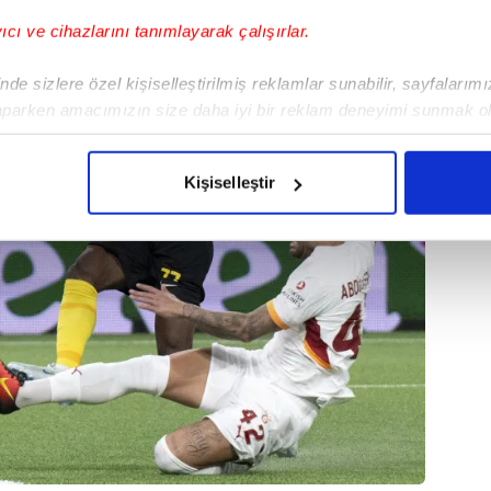
yıcı ve cihazlarını tanımlayarak çalışırlar.
de sizlere özel kişiselleştirilmiş reklamlar sunabilir, sayfalarım
aparken amacımızın size daha iyi bir reklam deneyimi sunmak ol
imizden gelen çabayı gösterdiğimizi ve bu noktada, reklamların ma
olduğunu sizlere hatırlatmak isteriz.
Kişiselleştir
çerezlere izin vermedikleri takdirde, kullanıcılara hedefli reklaml
abilmek için İnternet Sitemizde kendimize ve üçüncü kişilere ait 
isel verileriniz işlenmekte olup gerekli olan çerezler bilgi toplum
 çerezler, sitemizin daha işlevsel kılınması ve kişiselleştirilmes
 yapılması, amaçlarıyla sınırlı olarak açık rızanız dahilinde kulla
aşağıda yer alan panel vasıtasıyla belirleyebilirsiniz. Çerezlere iliş
lgilendirme Metnimizi
ziyaret edebilirsiniz.
Korunması Kanunu uyarınca hazırlanmış Aydınlatma Metnimizi okum