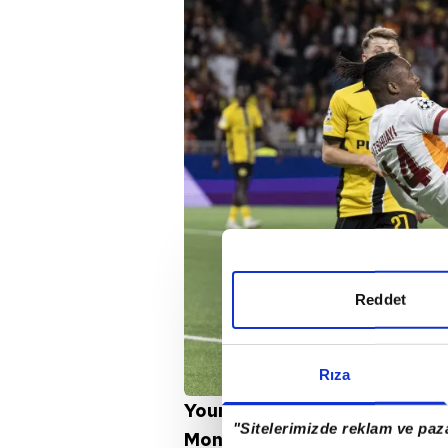
Reddet
Rıza
Young Boys'a galibiyeti getir
"Sitelerimizde reklam ve paza
Monteiro ve 86. dakikada Fili