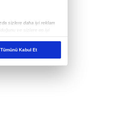
ızda sizlere daha iyi reklam
duğunu ve sizlere en iyi
liyetlerimizi karşılamak
Tümünü Kabul Et
ar gösterilmeyecektir."
çerezler kullanılmaktadır. Bu
u hizmetlerinin sunulması
i ve sizlere yönelik
nılacaktır.
kin detaylı bilgi için Ayarlar
ak ve sitemizde ilgili