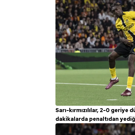
Sarı-kırmızılılar, 2-0 geriye
dakikalarda penaltıdan yediği