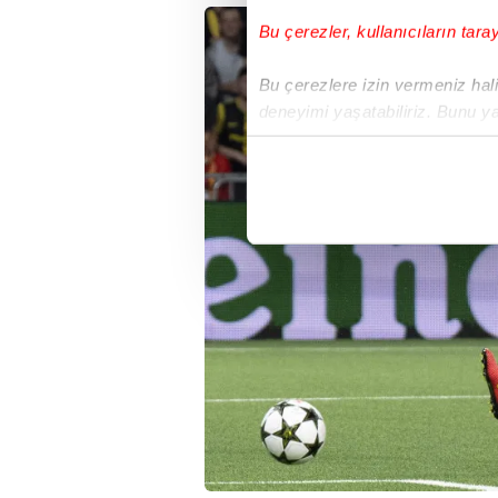
Bu çerezler, kullanıcıların tara
Bu çerezlere izin vermeniz halin
deneyimi yaşatabiliriz. Bunu y
içerikleri sunabilmek adına el
noktasında tek gelir kalemimiz 
Her halükârda, kullanıcılar, bu 
Sizlere daha iyi bir hizmet sun
çerezler vasıtasıyla çeşitli kiş
amacıyla kullanılmaktadır. Diğer
reklam/pazarlama faaliyetlerinin
Çerezlere ilişkin tercihlerinizi 
butonuna tıklayabilir,
Çerez Bi
6698 sayılı Kişisel Verilerin 