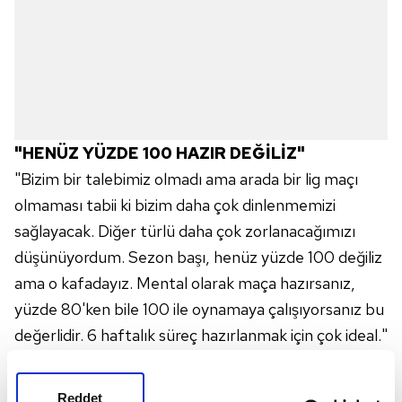
"HENÜZ YÜZDE 100 HAZIR DEĞİLİZ"
"Bizim bir talebimiz olmadı ama arada bir lig maçı
olmaması tabii ki bizim daha çok dinlenmemizi
sağlayacak. Diğer türlü daha çok zorlanacağımızı
düşünüyordum. Sezon başı, henüz yüzde 100 değiliz
ama o kafadayız. Mental olarak maça hazırsanız,
yüzde 80'ken bile 100 ile oynamaya çalışıyorsanız bu
değerlidir. 6 haftalık süreç hazırlanmak için çok ideal."
"İLK 11 İLE İLGİLİ KARARIMIZI VERMEDİK"
"İlk 11 ile ilgili kararımızı vermedik. Herkesin
Reddet