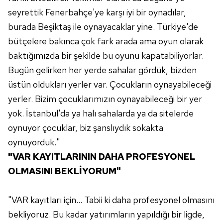
seyrettik Fenerbahçe'ye karşı iyi bir oynadılar,
6698 sayılı Kişisel Verilerin Korunması Kanunu uyarınca
burada Beşiktaş ile oynayacaklar yine. Türkiye'de
hazırlanmış Aydınlatma Metnimizi okumak ve sitemizde
bütçelere bakınca çok fark arada ama oyun olarak
ilgili mevzuata uygun olarak kullanılan çerezlerle ilgili bilgi
almak için lütfen
tıklayınız
.
baktığımızda bir şekilde bu oyunu kapatabiliyorlar.
Bugün gelirken her yerde sahalar gördük, bizden
üstün oldukları yerler var. Çocukların oynayabileceği
yerler. Bizim çocuklarımızın oynayabileceği bir yer
yok. İstanbul'da ya halı sahalarda ya da sitelerde
oynuyor çocuklar, biz şanslıydık sokakta
oynuyorduk."
"VAR KAYITLARININ DAHA PROFESYONEL
OLMASINI BEKLİYORUM"
"VAR kayıtları için... Tabii ki daha profesyonel olmasını
bekliyoruz. Bu kadar yatırımların yapıldığı bir ligde,