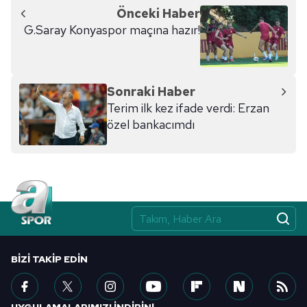
Önceki Haber
G.Saray Konyaspor maçına hazır!
Sonraki Haber
Terim ilk kez ifade verdi: Erzan
özel bankacımdı
BIZI TAKIP EDIN