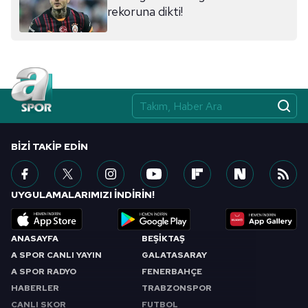
sınırlı olarak açık rızanız dahilinde kullanılacaktır.
rekoruna dikti!
Çerezlere ilişkin tercihlerinizi aşağıda yer alan panel
vasıtasıyla belirleyebilirsiniz. Çerezlere ilişkin detaylı bilgi
için Ayarlar butonuna tıklayabilir,
Çerez Bilgilendirme
Metnimizi
ziyaret edebilirsiniz.
6698 sayılı Kişisel Verilerin Korunması Kanunu uyarınca
hazırlanmış Aydınlatma Metnimizi okumak ve sitemizde
BIZI TAKIP EDIN
ilgili mevzuata uygun olarak kullanılan çerezlerle ilgili bilgi
almak için lütfen
tıklayınız
.
UYGULAMALARIMIZI İNDİRİN!
ANASAYFA
BEŞİKTAŞ
A SPOR CANLI YAYIN
GALATASARAY
A SPOR RADYO
FENERBAHÇE
HABERLER
TRABZONSPOR
CANLI SKOR
FUTBOL