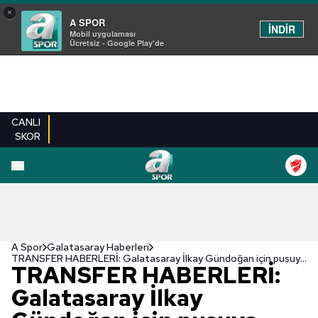
×
A SPOR
İNDİR
Mobil uygulaması
Ücretsiz - Google Play'de
CANLI
SKOR
A Spor
Galatasaray Haberleri
TRANSFER HABERLERİ: Galatasaray İlkay Gündoğan için pusuya yattı! Anlaşma zemini aranıyor
TRANSFER HABERLERİ:
Galatasaray İlkay