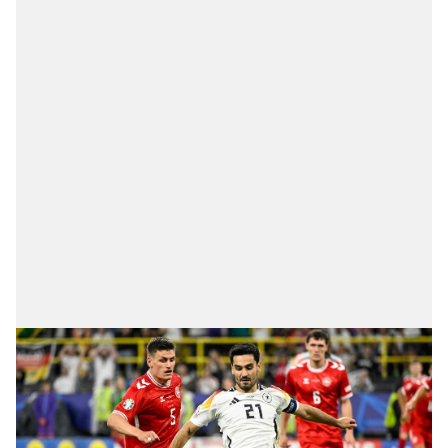
kullanılmaktadır. Diğer çerezler, sitemizin daha işlevsel
kılınması ve kişiselleştirilmesi ve sizlere yönelik
reklam/pazarlama faaliyetlerinin yapılması, amaçlarıyla
sınırlı olarak açık rızanız dahilinde kullanılacaktır.
Çerezlere ilişkin tercihlerinizi aşağıda yer alan panel
vasıtasıyla belirleyebilirsiniz. Çerezlere ilişkin detaylı bilgi
için Ayarlar butonuna tıklayabilir,
Çerez Bilgilendirme
Metnimizi
ziyaret edebilirsiniz.
6698 sayılı Kişisel Verilerin Korunması Kanunu uyarınca
hazırlanmış Aydınlatma Metnimizi okumak ve sitemizde
ilgili mevzuata uygun olarak kullanılan çerezlerle ilgili bilgi
almak için lütfen
tıklayınız
.