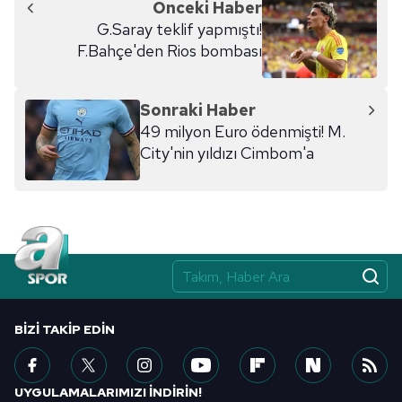
Önceki Haber
G.Saray teklif yapmıştı!
F.Bahçe'den Rios bombası
Sonraki Haber
49 milyon Euro ödenmişti! M.
City'nin yıldızı Cimbom'a
BIZI TAKIP EDIN
UYGULAMALARIMIZI İNDİRİN!