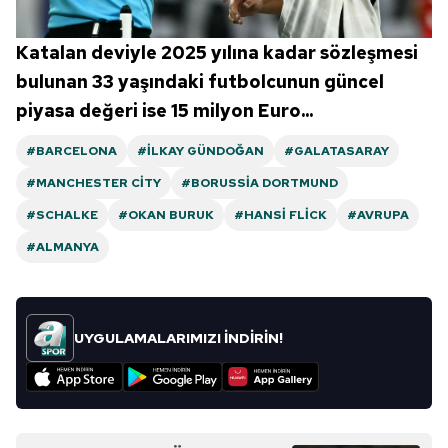
Katalan deviyle 2025 yılına kadar sözleşmesi
bulunan 33 yaşındaki futbolcunun güncel
piyasa değeri ise 15 milyon Euro...
#BARCELONA
#İLKAY GÜNDOĞAN
#GALATASARAY
#MANCHESTER CITY
#BORUSSIA DORTMUND
#SCHALKE
#OKAN BURUK
#HANSI FLICK
#AVRUPA
#ALMANYA
UYGULAMALARIMIZI İNDİRİN!