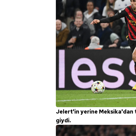
Jelert'in yerine Meksika'dan
giydi.