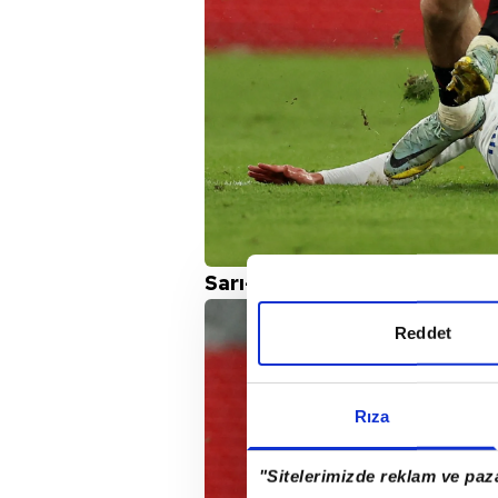
Sarı-kırmızılı ekibin öncelikli
Reddet
Rıza
"Sitelerimizde reklam ve paza