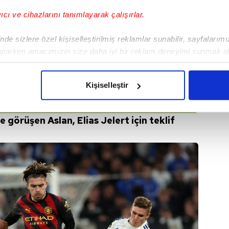
yıcı ve cihazlarını tanımlayarak çalışırlar.
de sizlere özel kişiselleştirilmiş reklamlar sunabilir, sayfalarım
aparken amacımızın size daha iyi bir reklam deneyimi sunmak ol
imizden gelen çabayı gösterdiğimizi ve bu noktada, reklamların ma
olduğunu sizlere hatırlatmak isteriz.
Kişiselleştir
çerezlere izin vermedikleri takdirde, kullanıcılara hedefli reklaml
e görüşen Aslan, Elias Jelert için teklif
abilmek için İnternet Sitemizde kendimize ve üçüncü kişilere ait 
isel verileriniz işlenmekte olup gerekli olan çerezler bilgi toplum
 çerezler, sitemizin daha işlevsel kılınması ve kişiselleştirilmes
 yapılması, amaçlarıyla sınırlı olarak açık rızanız dahilinde kulla
aşağıda yer alan panel vasıtasıyla belirleyebilirsiniz. Çerezlere iliş
lgilendirme Metnimizi
ziyaret edebilirsiniz.
Korunması Kanunu uyarınca hazırlanmış Aydınlatma Metnimizi okum