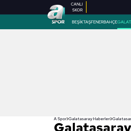
CANLI
SKOR
BEŞİKTAŞ
FENERBAHÇE
GALAT
A Spor
Galatasaray Haberleri
Galatasara
Galatasaray 