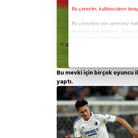
Bu çerezler, kullanıcıların tara
Bu çerezlere izin vermeniz halin
deneyimi yaşatabiliriz. Bunu y
içerikleri sunabilmek adına el
noktasında tek gelir kalemimiz 
Her halükârda, kullanıcılar, bu 
Bu mevki için birçok oyuncu il
Sizlere daha iyi bir hizmet sun
yaptı.
çerezler vasıtasıyla çeşitli kiş
amacıyla kullanılmaktadır. Diğer
reklam/pazarlama faaliyetlerinin
Çerezlere ilişkin tercihlerinizi 
butonuna tıklayabilir,
Çerez Bi
6698 sayılı Kişisel Verilerin 