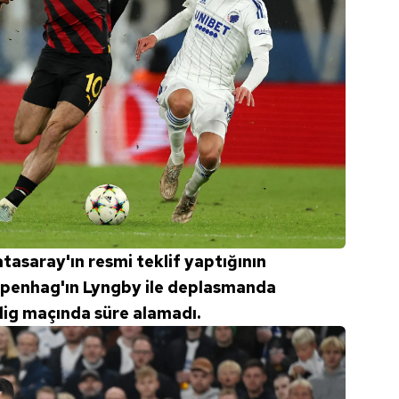
 çerezlerle ilgili bilgi almak için lütfen
tıklayınız
.
tasaray'ın resmi teklif yaptığının
 Kopenhag'ın Lyngby ile deplasmanda
 lig maçında süre alamadı.