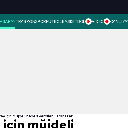
ASARAY
TRABZONSPOR
FUTBOL
BASKETBOL
VİDEO
CANLI YA
y için müjdeli haberi verdiler! "Transfer..."
için müjdeli