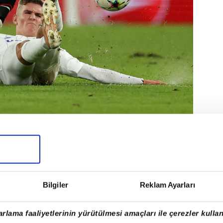
 hedefi ise sağ bek mevkisi.
Bilgiler
Reklam Ayarları
rlama faaliyetlerinin yürütülmesi amaçları ile çerezler kullan