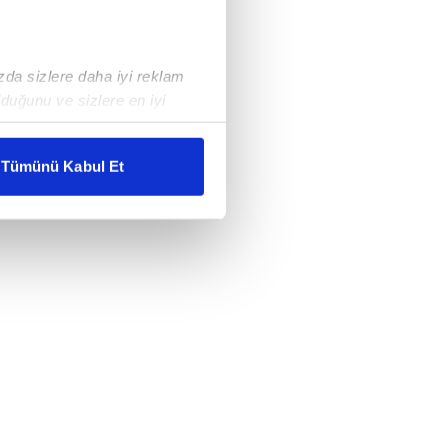
ızda sizlere daha iyi reklam
duğunu ve sizlere en iyi
liyetlerimizi karşılamak
Tümünü Kabul Et
ar gösterilmeyecektir."
çerezler kullanılmaktadır. Bu
u hizmetlerinin sunulması
i ve sizlere yönelik
nılacaktır.
kin detaylı bilgi için Ayarlar
ak ve sitemizde ilgili