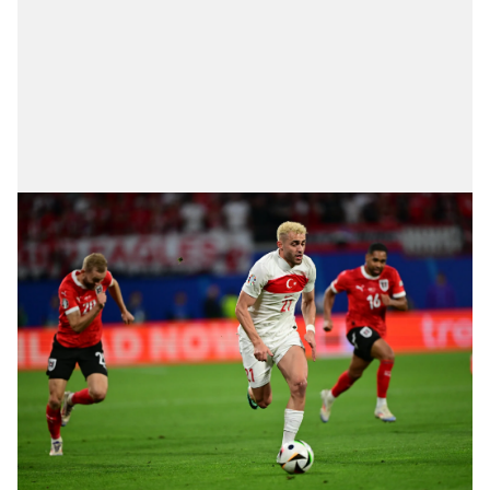
sınırlı olarak açık rızanız dahilinde kullanılacaktır.
Çerezlere ilişkin tercihlerinizi aşağıda yer alan panel
vasıtasıyla belirleyebilirsiniz. Çerezlere ilişkin detaylı bilgi
için Ayarlar butonuna tıklayabilir,
Çerez Bilgilendirme
Metnimizi
ziyaret edebilirsiniz.
6698 sayılı Kişisel Verilerin Korunması Kanunu uyarınca
hazırlanmış Aydınlatma Metnimizi okumak ve sitemizde
ilgili mevzuata uygun olarak kullanılan çerezlerle ilgili bilgi
almak için lütfen
tıklayınız
.