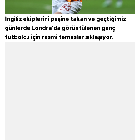
İngiliz ekiplerini peşine takan ve geçtiğimiz
günlerde Londra'da görüntülenen genç
futbolcu için resmi temaslar sıklaşıyor.