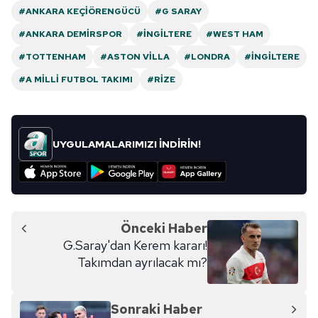
#ANKARA KEÇIÖRENGÜCÜ
#G SARAY
#ANKARA DEMIRSPOR
#İNGILTERE
#WEST HAM
#TOTTENHAM
#ASTON VILLA
#LONDRA
#İNGILTERE
#A MILLI FUTBOL TAKIMI
#RIZE
UYGULAMALARIMIZI İNDİRİN!
Önceki Haber
G.Saray'dan Kerem kararı!
Takımdan ayrılacak mı?
Sonraki Haber