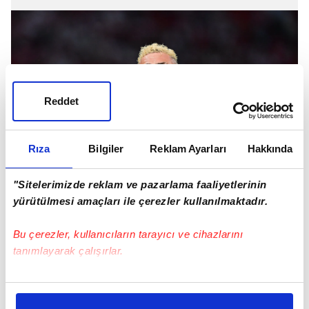
Reddet
Rıza
Bilgiler
Reklam Ayarları
Hakkında
"Sitelerimizde reklam ve pazarlama faaliyetlerinin
yürütülmesi amaçları ile çerezler kullanılmaktadır.
Bu rakamın altında gitmesine izin
verilmeyecek Barış Alper de takımın menfaati
Bu çerezler, kullanıcıların tarayıcı ve cihazlarını
doğrultusunda hareket edecek.
tanımlayarak çalışırlar.
Bu çerezlere izin vermeniz halinde sizlere özel
kişiselleştirilmiş reklamlar sunabilir, sayfalarımızda sizlere