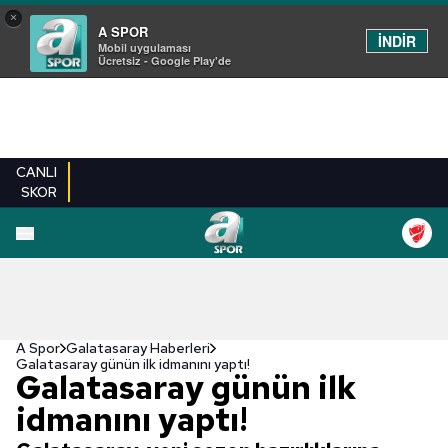
×
A SPOR
İNDİR
Mobil uygulaması
Ücretsiz - Google Play'de
CANLI
SKOR
A Spor
Galatasaray Haberleri
Galatasaray günün ilk idmanını yaptı!
Galatasaray günün ilk
idmanını yaptı!