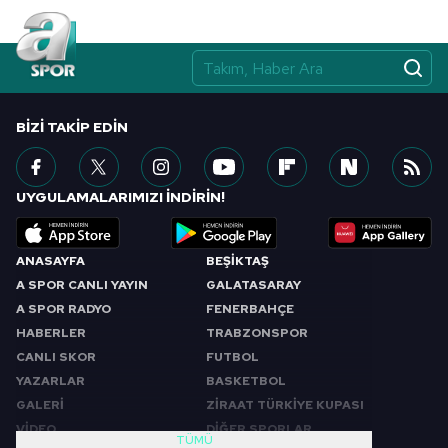
Çerezlere ilişkin tercihlerinizi aşağıda yer alan panel
vasıtasıyla belirleyebilirsiniz. Çerezlere ilişkin detaylı bilgi
için Ayarlar butonuna tıklayabilir,
Çerez Bilgilendirme
Metnimizi
ziyaret edebilirsiniz.
BIZI TAKIP EDIN
6698 sayılı Kişisel Verilerin Korunması Kanunu uyarınca
hazırlanmış Aydınlatma Metnimizi okumak ve sitemizde
ilgili mevzuata uygun olarak kullanılan çerezlerle ilgili bilgi
UYGULAMALARIMIZI İNDİRİN!
almak için lütfen
tıklayınız
.
ANASAYFA
BEŞİKTAŞ
A SPOR CANLI YAYIN
GALATASARAY
A SPOR RADYO
FENERBAHÇE
HABERLER
TRABZONSPOR
CANLI SKOR
FUTBOL
YAZARLAR
BASKETBOL
GALERİ
ZİRAAT TÜRKİYE KUPASI
VİDEO
DİĞER SPORLAR
TÜMÜ