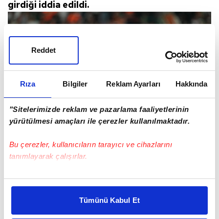
girdiği iddia edildi.
Reddet
Rıza
Bilgiler
Reklam Ayarları
Hakkında
"Sitelerimizde reklam ve pazarlama faaliyetlerinin
yürütülmesi amaçları ile çerezler kullanılmaktadır.
Bu çerezler, kullanıcıların tarayıcı ve cihazlarını
tanımlayarak çalışırlar.
Bu çerezlere izin vermeniz halinde sizlere özel
kişiselleştirilmiş reklamlar sunabilir, sayfalarımızda sizlere
24 yaşındaki futbolcunun EURO 2024'teki
Tümünü Kabul Et
daha iyi reklam deneyimi yaşatabiliriz. Bunu yaparken
performansından sonra birçok takımın ilgisini
amacımızın size daha iyi bir reklam deneyimi sunmak