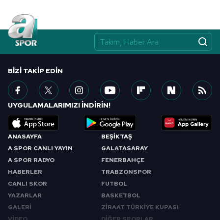
BIZI TAKIP EDIN
UYGULAMALARIMIZI İNDİRİN!
ANASAYFA
BEŞİKTAŞ
A SPOR CANLI YAYIN
GALATASARAY
A SPOR RADYO
FENERBAHÇE
HABERLER
TRABZONSPOR
CANLI SKOR
FUTBOL
YAZARLAR
BASKETBOL
GALERİ
ZİRAAT TÜRKİYE KUPASI
VİDEO
DİĞER SPORLAR