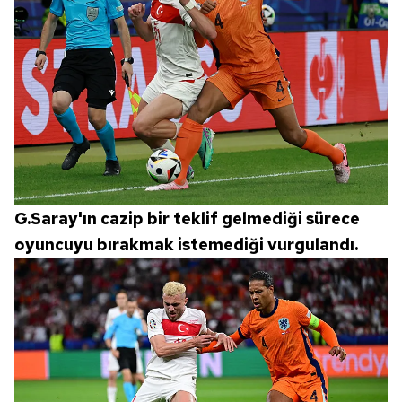
Çerezlere ilişkin tercihlerinizi aşağıda yer alan panel
vasıtasıyla belirleyebilirsiniz. Çerezlere ilişkin detaylı bilgi
için Ayarlar butonuna tıklayabilir,
Çerez Bilgilendirme
Metnimizi
ziyaret edebilirsiniz.
6698 sayılı Kişisel Verilerin Korunması Kanunu uyarınca
hazırlanmış Aydınlatma Metnimizi okumak ve sitemizde
ilgili mevzuata uygun olarak kullanılan çerezlerle ilgili bilgi
almak için lütfen
tıklayınız
.
G.Saray'ın cazip bir teklif gelmediği sürece
oyuncuyu bırakmak istemediği vurgulandı.