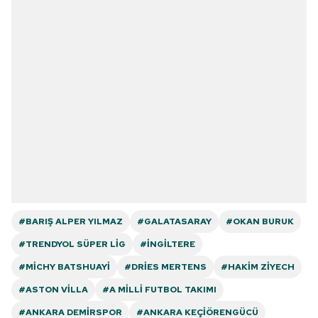
#BARIŞ ALPER YILMAZ
#GALATASARAY
#OKAN BURUK
#TRENDYOL SÜPER LIG
#İNGILTERE
#MICHY BATSHUAYI
#DRIES MERTENS
#HAKIM ZIYECH
#ASTON VILLA
#A MILLI FUTBOL TAKIMI
#ANKARA DEMIRSPOR
#ANKARA KEÇIÖRENGÜCÜ