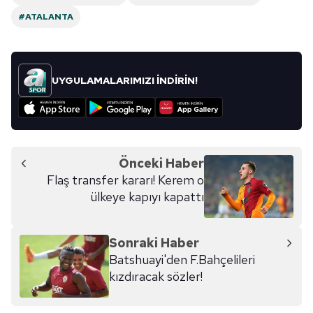
#ATALANTA
UYGULAMALARIMIZI İNDİRİN!
Önceki Haber
Flaş transfer kararı! Kerem o
ülkeye kapıyı kapattı
Sonraki Haber
Batshuayi'den F.Bahçelileri
kızdıracak sözler!