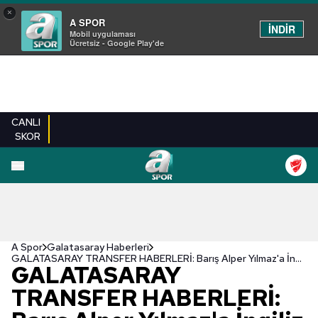
×
A SPOR
İNDİR
Mobil uygulaması
Ücretsiz - Google Play'de
CANLI
SKOR
A Spor
Galatasaray Haberleri
GALATASARAY TRANSFER HABERLERİ: Barış Alper Yılmaz'a İngiliz kancası! Önümüzdeki hafta...
GALATASARAY
TRANSFER HABERLERİ: