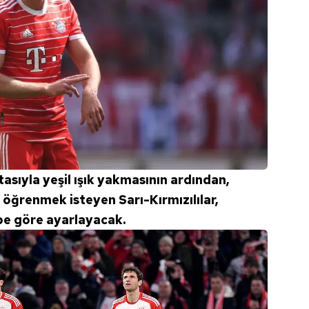
 çerezlerle ilgili bilgi almak için lütfen
tıklayınız
.
asıyla yeşil ışık yakmasının ardından,
ı öğrenmek isteyen Sarı-Kırmızılılar,
be göre ayarlayacak.