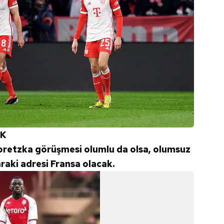
EK
retzka görüşmesi olumlu da olsa, olumsuz
nraki adresi Fransa olacak.