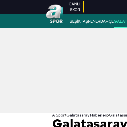
CANLI
SKOR
BEŞİKTAŞ
FENERBAHÇE
GALAT
A Spor
Galatasaray Haberleri
Galatasara
Galatasaray