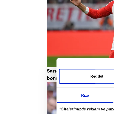
Sarı-kırmızılılar, Bayern Müni
Reddet
bonservisi için masaya otura
Rıza
"Sitelerimizde reklam ve paza