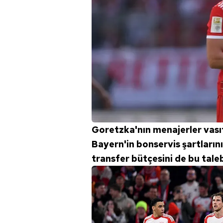
mevzuata uygun olarak kullanılan
Goretzka'nın menajerler vasıt
Bayern'in bonservis şartların
transfer bütçesini de bu tale