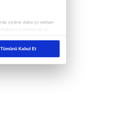
ızda sizlere daha iyi reklam
duğunu ve sizlere en iyi
liyetlerimizi karşılamak
Tümünü Kabul Et
ar gösterilmeyecektir."
çerezler kullanılmaktadır. Bu
u hizmetlerinin sunulması
i ve sizlere yönelik
nılacaktır.
kin detaylı bilgi için Ayarlar
ak ve sitemizde ilgili