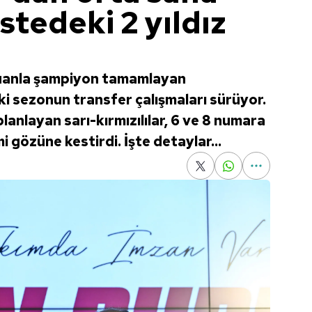
listedeki 2 yıldız
puanla şampiyon tamamlayan
 sezonun transfer çalışmaları sürüyor.
lanlayan sarı-kırmızılılar, 6 ve 8 numara
imi gözüne kestirdi. İşte detaylar...