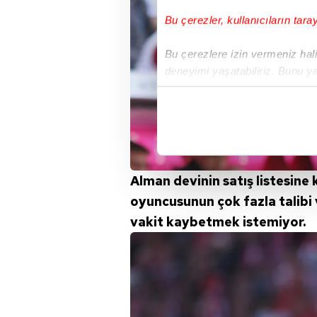
Bu çerezler, kullanıcıların tara
Bu çerezlere izin vermeniz halin
deneyimi yaşatabiliriz. Bunu y
içerikleri sunabilmek adına el
noktasında tek gelir kalemimiz 
Her halükârda, kullanıcılar, bu 
Sizlere daha iyi bir hizmet sun
Alman devinin satış listesine
çerezler vasıtasıyla çeşitli kiş
oyuncusunun çok fazla talibi
amacıyla kullanılmaktadır. Diğer
vakit kaybetmek istemiyor.
reklam/pazarlama faaliyetlerinin
Çerezlere ilişkin tercihlerinizi 
butonuna tıklayabilir,
Çerez Bi
6698 sayılı Kişisel Verilerin 