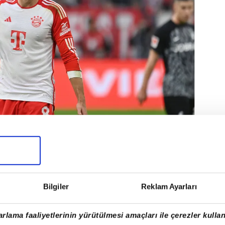
h yetkilileriyle Leon Goretzka'nın
cak.
Bilgiler
Reklam Ayarları
rlama faaliyetlerinin yürütülmesi amaçları ile çerezler kullan