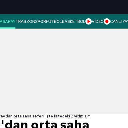
ASARAY
TRABZONSPOR
FUTBOL
BASKETBOL
VİDEO
CANLI YA
y'dan orta saha seferi! İşte listedeki 2 yıldız isim
'dan orta saha