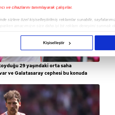
yıcı ve cihazlarını tanımlayarak çalışırlar.
de sizlere özel kişiselleştirilmiş reklamlar sunabilir, sayfalarım
aparken amacımızın size daha iyi bir reklam deneyimi sunmak ol
imizden gelen çabayı gösterdiğimizi ve bu noktada, reklamların ma
olduğunu sizlere hatırlatmak isteriz.
Kişiselleştir
çerezlere izin vermedikleri takdirde, kullanıcılara hedefli reklaml
abilmek için İnternet Sitemizde kendimize ve üçüncü kişilere ait 
 koyduğu 29 yaşındaki orta saha
isel verileriniz işlenmekte olup gerekli olan çerezler bilgi toplum
 var ve Galatasaray cephesi bu konuda
 çerezler, sitemizin daha işlevsel kılınması ve kişiselleştirilmes
 yapılması, amaçlarıyla sınırlı olarak açık rızanız dahilinde kulla
aşağıda yer alan panel vasıtasıyla belirleyebilirsiniz. Çerezlere iliş
lgilendirme Metnimizi
ziyaret edebilirsiniz.
Korunması Kanunu uyarınca hazırlanmış Aydınlatma Metnimizi okum