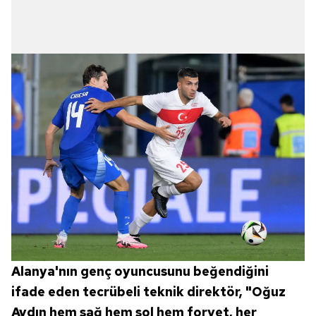
için Ayarlar butonuna tıklayabilir,
Çerez Bilgilendirme
Metnimizi
ziyaret edebilirsiniz.
6698 sayılı Kişisel Verilerin Korunması Kanunu uyarınca
hazırlanmış Aydınlatma Metnimizi okumak ve sitemizde
ilgili mevzuata uygun olarak kullanılan çerezlerle ilgili bilgi
almak için lütfen
tıklayınız
.
Alanya'nın genç oyuncusunu beğendiğini
ifade eden tecrübeli teknik direktör, "Oğuz
Aydın hem sağ hem sol hem forvet, her