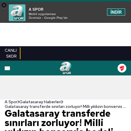
×
A SPOR
İNDİR
Mobil uygulaması
Ücretsiz - Google Play'de
CANLI
SKOR
A Spor
Galatasaray Haberleri
Galatasaray transferde sınırları zorluyor! Milli yıldızın bonservis bedeli ortaya çıktı
Galatasaray transferde
sınırları zorluyor! Milli