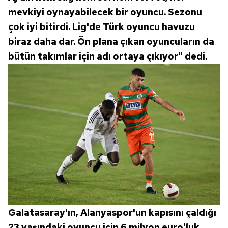
mevkiyi oynayabilecek bir oyuncu. Sezonu
çok iyi bitirdi. Lig'de Türk oyuncu havuzu
biraz daha dar. Ön plana çıkan oyuncuların da
bütün takımlar için adı ortaya çıkıyor" dedi.
Galatasaray'ın, Alanyaspor'un kapısını çaldığı
23 yaşındaki oyuncu için 6 milyon euro'luk