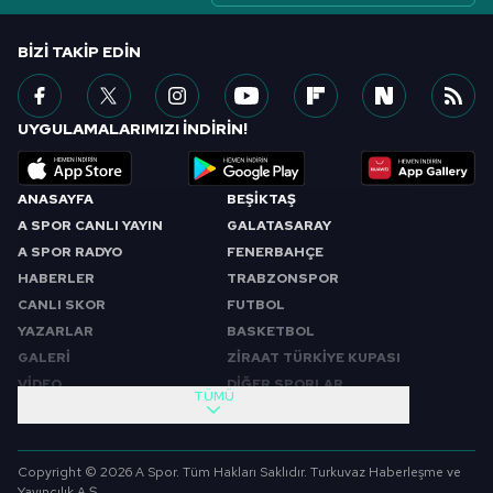
BIZI TAKIP EDIN
UYGULAMALARIMIZI İNDİRİN!
ANASAYFA
BEŞİKTAŞ
A SPOR CANLI YAYIN
GALATASARAY
A SPOR RADYO
FENERBAHÇE
HABERLER
TRABZONSPOR
CANLI SKOR
FUTBOL
YAZARLAR
BASKETBOL
GALERİ
ZİRAAT TÜRKİYE KUPASI
VİDEO
DİĞER SPORLAR
TÜMÜ
PROGRAMLAR
VIDEO
SABAH SPORU
FUTBOL
Copyright © 2026 A Spor. Tüm Hakları Saklıdır. Turkuvaz Haberleşme ve
SPOR GÜNDEMİ
BASKETBOL
Yayıncılık A.Ş.