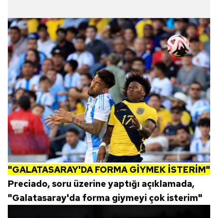
Çerezlere ilişkin tercihlerinizi aşağıda yer alan panel
vasıtasıyla belirleyebilirsiniz. Çerezlere ilişkin detaylı bilgi
için Ayarlar butonuna tıklayabilir,
Çerez Bilgilendirme
Metnimizi
ziyaret edebilirsiniz.
6698 sayılı Kişisel Verilerin Korunması Kanunu uyarınca
hazırlanmış Aydınlatma Metnimizi okumak ve sitemizde
ilgili mevzuata uygun olarak kullanılan çerezlerle ilgili bilgi
almak için lütfen
tıklayınız
.
"GALATASARAY'DA FORMA GİYMEK İSTERİM"
Preciado, soru üzerine yaptığı açıklamada,
"Galatasaray'da forma giymeyi çok isterim"