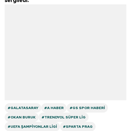
sergiledi.
#GALATASARAY
#A HABER
#GS SPOR HABERI
#OKAN BURUK
#TRENDYOL SÜPER LIG
#UEFA ŞAMPIYONLAR LIGI
#SPARTA PRAG