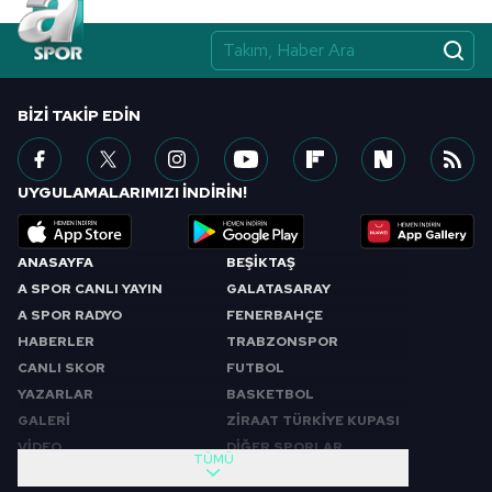
BIZI TAKIP EDIN
UYGULAMALARIMIZI İNDİRİN!
ANASAYFA
BEŞİKTAŞ
A SPOR CANLI YAYIN
GALATASARAY
A SPOR RADYO
FENERBAHÇE
HABERLER
TRABZONSPOR
CANLI SKOR
FUTBOL
YAZARLAR
BASKETBOL
GALERİ
ZİRAAT TÜRKİYE KUPASI
VİDEO
DİĞER SPORLAR
TÜMÜ