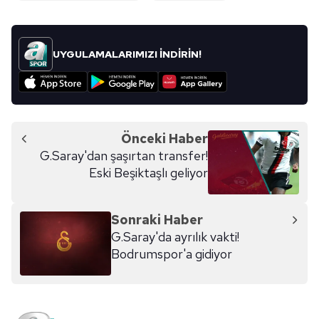
UYGULAMALARIMIZI İNDİRİN!
Önceki Haber
G.Saray'dan şaşırtan transfer!
Eski Beşiktaşlı geliyor
Sonraki Haber
G.Saray'da ayrılık vakti!
Bodrumspor'a gidiyor