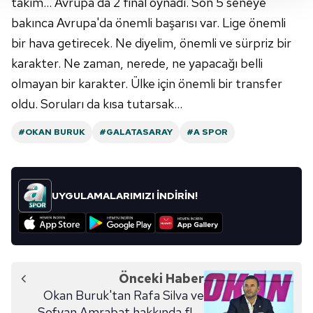
takım... Avrupa'da 2 final oynadı. Son 5 seneye
takdirde, kullanıcılara hedefli reklamlar
bakınca Avrupa'da önemli başarısı var. Lige önemli
gösterilmeyecektir."
bir hava getirecek. Ne diyelim, önemli ve sürpriz bir
karakter. Ne zaman, nerede, ne yapacağı belli
Sizlere daha iyi bir hizmet sunabilmek için İnternet
Sitemizde kendimize ve üçüncü kişilere ait çerezler
olmayan bir karakter. Ülke için önemli bir transfer
kullanılmaktadır. Bu çerezler vasıtasıyla çeşitli kişisel
oldu. Soruları da kısa tutarsak...
verileriniz işlenmekte olup gerekli olan çerezler bilgi
toplumu hizmetlerinin sunulması amacıyla
#OKAN BURUK
#GALATASARAY
#A SPOR
kullanılmaktadır. Diğer çerezler, sitemizin daha işlevsel
kılınması ve kişiselleştirilmesi ve sizlere yönelik
reklam/pazarlama faaliyetlerinin yapılması, amaçlarıyla
UYGULAMALARIMIZI İNDİRİN!
sınırlı olarak açık rızanız dahilinde kullanılacaktır.
Çerezlere ilişkin tercihlerinizi aşağıda yer alan panel
vasıtasıyla belirleyebilirsiniz. Çerezlere ilişkin detaylı bilgi
için Ayarlar butonuna tıklayabilir,
Çerez Bilgilendirme
Önceki Haber
Metnimizi
ziyaret edebilirsiniz.
Okan Buruk'tan Rafa Silva ve
Sofyan Amrabat hakkında flaş