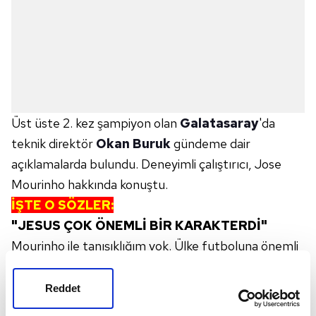
Üst üste 2. kez şampiyon olan
Galatasaray
'da
teknik direktör
Okan Buruk
gündeme dair
açıklamalarda bulundu. Deneyimli çalıştırıcı, Jose
Mourinho hakkında konuştu.
İŞTE O SÖZLER:
"JESUS ÇOK ÖNEMLİ BİR KARAKTERDİ"
Mourinho ile tanışıklığım yok. Ülke futboluna önemli
katkı sağlayacak biri. Çok büyük ses getirdi. Genel
olarak ülke futbolu önemli. Benim için karşı takımın
Reddet
hocası çok fark etmiyor. Geçen sene de aynı şekilde.