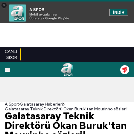
×
A SPOR
İNDİR
Mobil uygulaması
Ücretsiz - Google Play'de
CANLI
SKOR
A Spor
Galatasaray Haberleri
Galatasaray Teknik Direktörü Okan Buruk'tan Mourinho sözleri!
Galatasaray Teknik
Direktörü Okan Buruk'tan