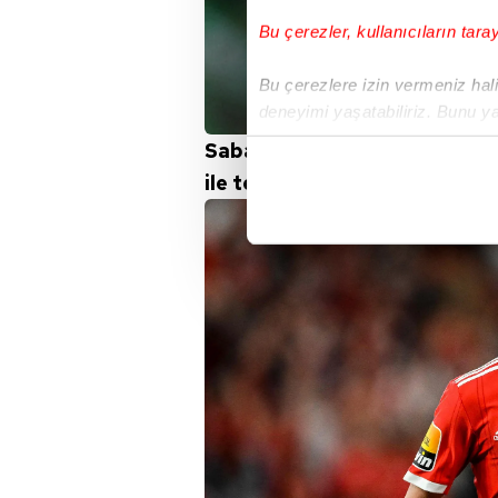
Bu çerezler, kullanıcıların tara
Bu çerezlere izin vermeniz halin
deneyimi yaşatabiliriz. Bunu y
içerikleri sunabilmek adına el
Sabah'ın haberine göre; Benfi
noktasında tek gelir kalemimiz 
ile temas kuruldu.
Her halükârda, kullanıcılar, bu 
Sizlere daha iyi bir hizmet sun
çerezler vasıtasıyla çeşitli kiş
amacıyla kullanılmaktadır. Diğer
reklam/pazarlama faaliyetlerinin
Çerezlere ilişkin tercihlerinizi 
butonuna tıklayabilir,
Çerez Bi
6698 sayılı Kişisel Verilerin 