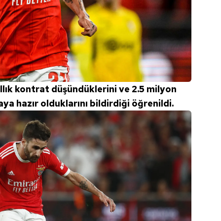
 çerezlerle ilgili bilgi almak için lütfen
tıklayınız
.
llık kontrat düşündüklerini ve 2.5 milyon
aya hazır olduklarını bildirdiği öğrenildi.