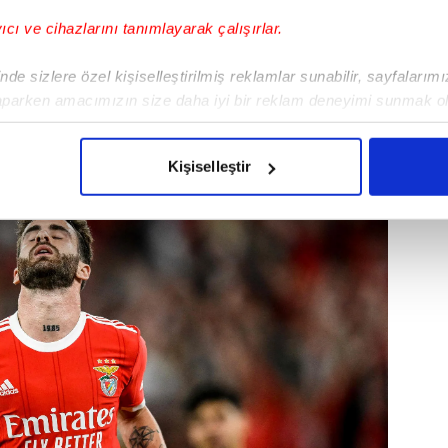
yıcı ve cihazlarını tanımlayarak çalışırlar.
de sizlere özel kişiselleştirilmiş reklamlar sunabilir, sayfalarım
aparken amacımızın size daha iyi bir reklam deneyimi sunmak ol
imizden gelen çabayı gösterdiğimizi ve bu noktada, reklamların ma
ca ile sözleşmesi biten 31 yaşındaki oyuncu
olduğunu sizlere hatırlatmak isteriz.
Kişiselleştir
çerezlere izin vermedikleri takdirde, kullanıcılara hedefli reklaml
abilmek için İnternet Sitemizde kendimize ve üçüncü kişilere ait 
isel verileriniz işlenmekte olup gerekli olan çerezler bilgi toplum
 çerezler, sitemizin daha işlevsel kılınması ve kişiselleştirilmes
 yapılması, amaçlarıyla sınırlı olarak açık rızanız dahilinde kulla
aşağıda yer alan panel vasıtasıyla belirleyebilirsiniz. Çerezlere iliş
lgilendirme Metnimizi
ziyaret edebilirsiniz.
Korunması Kanunu uyarınca hazırlanmış Aydınlatma Metnimizi okum