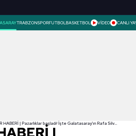
ASARAY
TRABZONSPOR
FUTBOL
BASKETBOL
VİDEO
CANLI YA
TRANSFER HABERİ | Pazarlıklar başladı! İşte Galatasaray'ın Rafa Silva teklifi
HABERİ |