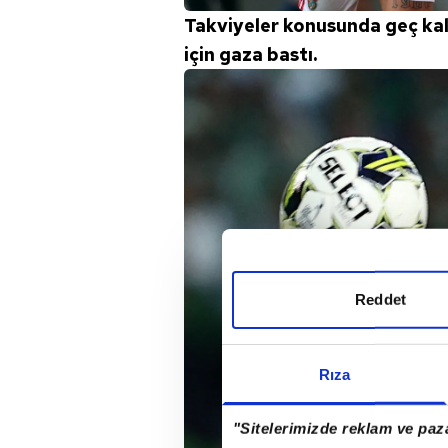
Takviyeler konusunda geç kalm
için gaza bastı.
Reddet
Rıza
"Sitelerimizde reklam ve paza