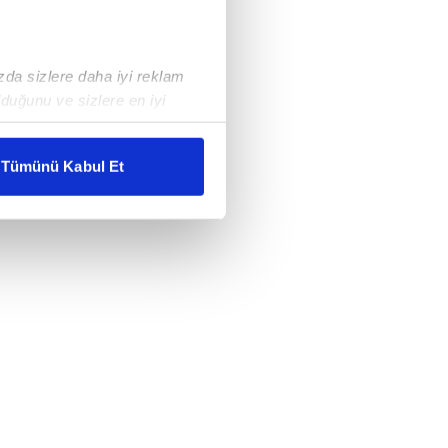
ızda sizlere daha iyi reklam
duğunu ve sizlere en iyi
liyetlerimizi karşılamak
Tümünü Kabul Et
ar gösterilmeyecektir."
çerezler kullanılmaktadır. Bu
u hizmetlerinin sunulması
i ve sizlere yönelik
nılacaktır.
kin detaylı bilgi için Ayarlar
ak ve sitemizde ilgili